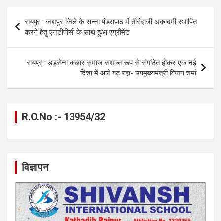
o
g
A
a
n
Post
रायपुर : जशपुर जिले के सन्ना पंडरापाठ में तीरंदाजी अकादमी स्थापित
o
er
p
m
k
navigation
करने हेतु एनटीपीसी के साथ हुआ एग्रीमेंट
k
p
रायपुर : डड़सेना कलार समाज सशक्त रूप से संगठित होकर एक नई
दिशा में आगे बढ़ रहा- उपमुख्यमंत्री विजय शर्मा
R.O.No :- 13954/32
विज्ञापन