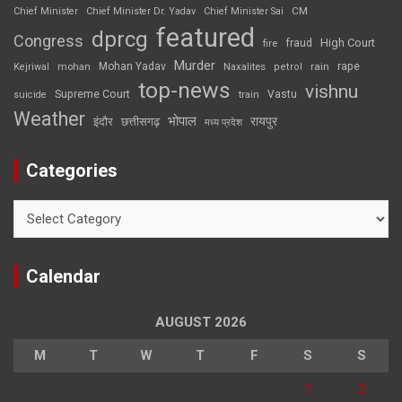
CM
Chief Minister
Chief Minister Dr. Yadav
Chief Minister Sai
featured
dprcg
Congress
High Court
fire
fraud
Murder
rape
Mohan Yadav
Naxalites
rain
Kejriwal
mohan
petrol
top-news
vishnu
Supreme Court
Vastu
suicide
train
Weather
भोपाल
रायपुर
इंदौर
छत्तीसगढ़
मध्य प्रदेश
Categories
Categories
Calendar
AUGUST 2026
M
T
W
T
F
S
S
1
2