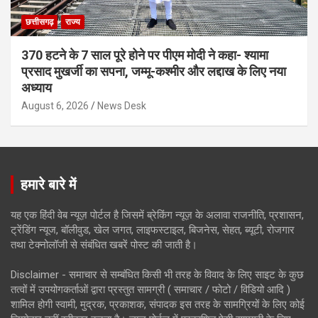
छत्तीसगढ़
राज्य
370 हटने के 7 साल पूरे होने पर पीएम मोदी ने कहा- श्यामा
प्रसाद मुखर्जी का सपना, जम्मू-कश्मीर और लद्दाख के लिए नया
अध्याय
August 6, 2026
News Desk
हमारे बारे में
यह एक हिंदी वेब न्यूज़ पोर्टल है जिसमें ब्रेकिंग न्यूज़ के अलावा राजनीति, प्रशासन,
ट्रेंडिंग न्यूज, बॉलीवुड, खेल जगत, लाइफस्टाइल, बिजनेस, सेहत, ब्यूटी, रोजगार
तथा टेक्नोलॉजी से संबंधित खबरें पोस्ट की जाती है।
Disclaimer - समाचार से सम्बंधित किसी भी तरह के विवाद के लिए साइट के कुछ
तत्वों में उपयोगकर्ताओं द्वारा प्रस्तुत सामग्री ( समाचार / फोटो / विडियो आदि )
शामिल होगी स्वामी, मुद्रक, प्रकाशक, संपादक इस तरह के सामग्रियों के लिए कोई