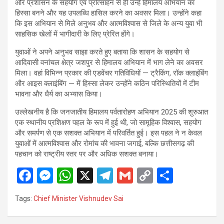
और प्रशासन के सहयोग एवं प्रोत्साहन से ही उन्हें हिमालय अभियान का
हिस्सा बनने और यह उपलब्धि हासिल करने का अवसर मिला। उन्होंने कहा
कि इस अभियान से मिले अनुभव और आत्मविश्वास से जिले के अन्य युवा भी
साहसिक खेलों में भागीदारी के लिए प्रेरित होंगे।
युवाओं ने अपने अनुभव साझा करते हुए बताया कि शासन के सहयोग से
आदिवासी वनांचल क्षेत्र जशपुर से हिमालय अभियान में भाग लेने का अवसर
मिला। वहां विभिन्न प्रकार की एडवेंचर गतिविधियों — ट्रैकिंग, रॉक क्लाइंबिंग
और आइस क्लाइंबिंग — में हिस्सा लेकर उन्होंने कठिन परिस्थितियों में टीम
भावना और धैर्य का अभ्यास किया।
उल्लेखनीय है कि जनजातीय हिमालय पर्वतारोहण अभियान 2025 की शुरुआत
एक स्थानीय प्रशिक्षण पहल के रूप में हुई थी, जो सामूहिक विश्वास, सहयोग
और समर्पण से एक सशक्त अभियान में परिवर्तित हुई। इस पहल ने न केवल
युवाओं में आत्मविश्वास और रोमांच की भावना जगाई, बल्कि छत्तीसगढ़ की
पहचान को राष्ट्रीय स्तर पर और अधिक सशक्त बनाया।
F
M
W
X
T
G
C
S
a
es
h
el
m
o
h
Tags:
Chief Minister Vishnudev Sai
ce
se
at
e
ail
py
ar
b
n
s
gr
Li
e