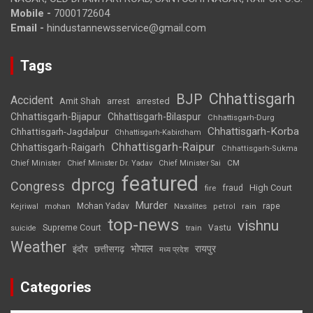
Mobile -
7000172604
Email -
hindustannewsservice@gmail.com
Tags
Chhattisgarh
BJP
Accident
Amit Shah
arrested
arrest
Chhattisgarh-Bijapur
Chhattisgarh-Bilaspur
Chhattisgarh-Durg
Chhattisgarh-Korba
Chhattisgarh-Jagdalpur
Chhattisgarh-Kabirdham
Chhattisgarh-Raipur
Chhattisgarh-Raigarh
Chhattisgarh-Sukma
CM
Chief Minister
Chief Minister Dr. Yadav
Chief Minister Sai
featured
dprcg
Congress
High Court
fire
fraud
Murder
rape
Mohan Yadav
Naxalites
rain
Kejriwal
mohan
petrol
top-news
vishnu
Supreme Court
Vastu
suicide
train
Weather
भोपाल
रायपुर
इंदौर
छत्तीसगढ़
मध्य प्रदेश
Categories