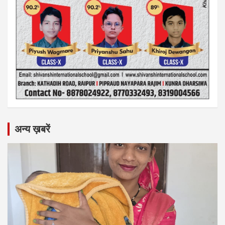
अन्य ख़बरें