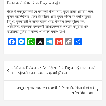
विकास कार्यों की प्रगति पर विस्तृत चर्चा हुई।
बैठक में उपमुख्यमंत्री एवं गृहमंत्री विजय शर्मा, मुख्य सचिव अमिताभ जैन,
पुलिस महानिदेशक अरुण देव गौतम, अपर मुख्य सचिव गृह मनोज कुमार
पिंगुआ, मुख्यमंत्री के सचिव राहुल भगत, केंद्रीय रिजर्व पुलिस बल,
आईटीबीपी, बीएसएफ, एसएसबी, सीआईएसएफ, भारतीय वायुसेना और
छत्तीसगढ़ पुलिस के वरिष्ठ अधिकारी उपस्थित थे।
F
M
W
X
T
G
C
S
a
es
h
el
m
o
h
ce
se
at
e
ail
py
ar
b
n
s
gr
Li
e
Post
कांग्रेस का विरोध गलत: वोट चोरी रोकने के लिए चल रहे SIR को क्यों
o
g
A
a
n
navigation
मान रही पार्टी गलत कदम- उप मुख्यमंत्री शर्मा
o
er
p
m
k
k
p
रायपुर : भू-जल स्तर बचाने, डबरी निर्माण के लिए किसानों को करें
प्रोत्साहित – डेका