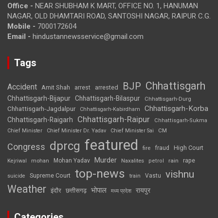
Office -
NEAR SHUBHAM K MART, OFFICE NO. 1, HANUMAN
NAGAR, OLD DHAMTARI ROAD, SANTOSHI NAGAR, RAIPUR C.G.
Mobile -
7000172604
Email -
hindustannewsservice@gmail.com
Tags
Chhattisgarh
BJP
Accident
Amit Shah
arrested
arrest
Chhattisgarh-Bijapur
Chhattisgarh-Bilaspur
Chhattisgarh-Durg
Chhattisgarh-Korba
Chhattisgarh-Jagdalpur
Chhattisgarh-Kabirdham
Chhattisgarh-Raipur
Chhattisgarh-Raigarh
Chhattisgarh-Sukma
CM
Chief Minister
Chief Minister Dr. Yadav
Chief Minister Sai
featured
dprcg
Congress
High Court
fire
fraud
Murder
rape
Mohan Yadav
Naxalites
rain
Kejriwal
mohan
petrol
top-news
vishnu
Supreme Court
Vastu
suicide
train
Weather
भोपाल
रायपुर
इंदौर
छत्तीसगढ़
मध्य प्रदेश
Categories