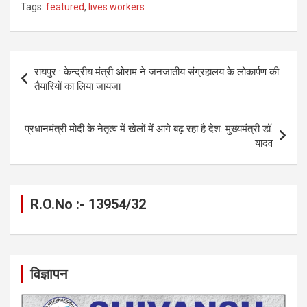
Tags:
featured
,
lives workers
ce
se
at
e
ail
py
ar
b
n
s
gr
Li
e
o
g
A
a
n
Post
रायपुर : केन्द्रीय मंत्री ओराम ने जनजातीय संग्रहालय के लोकार्पण की
o
er
p
m
k
navigation
तैयारियों का लिया जायजा
k
p
प्रधानमंत्री मोदी के नेतृत्व में खेलों में आगे बढ़ रहा है देश: मुख्यमंत्री डॉ.
यादव
R.O.No :- 13954/32
विज्ञापन