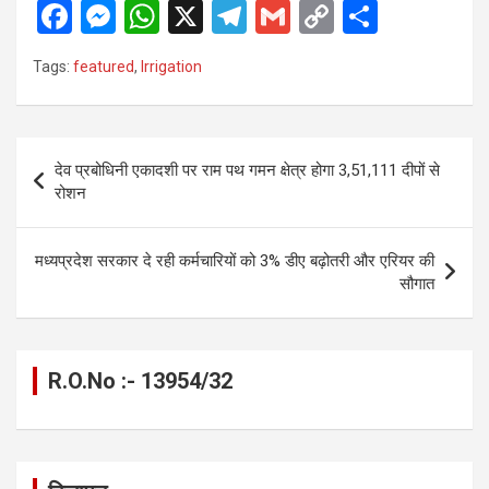
F
M
W
X
T
G
C
S
a
es
h
el
m
o
h
Tags:
featured
,
Irrigation
ce
se
at
e
ail
py
ar
b
n
s
gr
Li
e
o
g
A
a
n
Post
देव प्रबोधिनी एकादशी पर राम पथ गमन क्षेत्र होगा 3,51,111 दीपों से
o
er
p
m
k
navigation
रोशन
k
p
मध्यप्रदेश सरकार दे रही कर्मचारियों को 3% डीए बढ़ोतरी और एरियर की
सौगात
R.O.No :- 13954/32