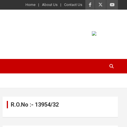
Home
About Us
Contact Us
R.O.No :- 13954/32