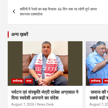
o
g
A
a
n
Post
o
er
p
m
k
सर्दियों में रेलवे का बड़ा फैसला: 66 दिन तक रद्द रहेगी दुर्ग-छपरा
navigation
सारनाथ एक्सप्रेस
k
p
अन्य ख़बरें
छत्तीसगढ़
राज्य
छत्तीसगढ़
राज
पर्यटन एवं संस्कृति मंत्री राजेश अग्रवाल ने
समाज की ए
दिया स्वदेशी अपनाने का संदेश
सबसे बड़ी श
August 7, 2026
News Desk
August 7, 2