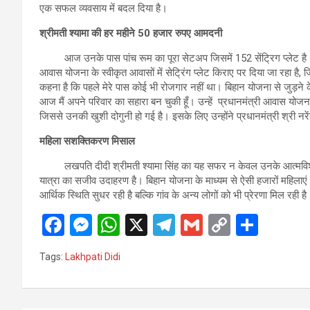
एक सफल व्यवसाय में बदल दिया है।
श्रीमती श्यामा की हर महीने 50 हजार रुपए आमदनी
आज उनके पास पांच रूम का पूरा सेटअप जिसमें 152 सेंट्रिग प्लेट है। लखपति 
आवास योजना के स्वीकृत आवासों में सेट्रिंग प्लेट किराए पर दिया जा रहा 
कहना है कि पहले मेरे पास कोई भी रोजगार नहीं था। बिहान योजना से जुड़ने के
आज मैं अपने परिवार का सहारा बन चुकी हूँ। उन्हें प्रधानमंत्री आवास योजना
जिससे उनकी खुशी दोगुनी हो गई है। इसके लिए उन्होंने प्रधानमंत्री श्री नरें
महिला सशक्तिकरण मिसाल
लखपति दीदी श्रीमती श्यामा सिंह का यह सफर न केवल उनके आत्मविश्व
यात्रा का सजीव उदाहरण है। बिहान योजना के माध्यम से ऐसी हजारों महिलाएं अ
आर्थिक स्थिति सुधर रही है बल्कि गांव के अन्य लोगों को भी प्रेरणा मिल रही है
F
M
W
X
T
G
C
S
a
es
h
el
m
o
h
Tags:
Lakhpati Didi
ce
se
at
e
ail
py
ar
b
n
s
gr
Li
e