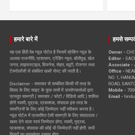
हमारे बारे में
हमसे सम्पर्
यह एक हिंदी वेब न्यूज़ पोर्टल है जिसमें ब्रेकिंग न्यूज़ के
Owner -
CHI
अलावा राजनीति, प्रशासन, ट्रेंडिंग न्यूज, बॉलीवुड, खेल
Editor -
SACH
जगत, लाइफस्टाइल, बिजनेस, सेहत, ब्यूटी, रोजगार तथा
Associate -
टेक्नोलॉजी से संबंधित खबरें पोस्ट की जाती है।
Office -
NEAR
NO. 1, HAN
Disclaimer - समाचार से सम्बंधित किसी भी तरह के
ROAD, SANTO
विवाद के लिए साइट के कुछ तत्वों में उपयोगकर्ताओं द्वारा
Mobile -
700
प्रस्तुत सामग्री ( समाचार / फोटो / विडियो आदि ) शामिल
Email -
hind
होगी स्वामी, मुद्रक, प्रकाशक, संपादक इस तरह के
सामग्रियों के लिए कोई ज़िम्मेदार नहीं स्वीकार करता है।
न्यूज़ पोर्टल में प्रकाशित ऐसी सामग्री के लिए संवाददाता /
खबर देने वाला स्वयं जिम्मेदार होगा, स्वामी, मुद्रक,
प्रकाशक, संपादक की कोई भी जिम्मेदारी नहीं होगी. सभी
विवादों का न्यायक्षेत्र रायपुर होगा