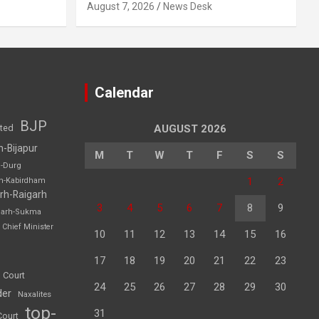
August 7, 2026
News Desk
Calendar
BJP
sted
AUGUST 2026
h-Bijapur
M
T
W
T
F
S
S
h-Durg
1
2
rh-Kabirdham
rh-Raigarh
3
4
5
6
7
8
9
garh-Sukma
Chief Minister
10
11
12
13
14
15
16
17
18
19
20
21
22
23
 Court
24
25
26
27
28
29
30
der
Naxalites
top-
31
Court