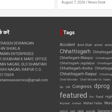
August 7, 2026
News Desk
क करें
Tags
TRASEN DEWANGAN
Accident
Amit Shah
arre
arrest
IN SHUKLA
Chhattisgarh
Chhattisgar
AMAN ENTERPRISES
Chhattisgarh-Bilaspur
Chhattisgar
 SHUBHAM K MART, OFFICE
Chhattisgarh-Jagdalpur
Chhattisga
UMAN NAGAR, OLD DHAMTARI
Chhattisgarh-Korba
Chhattisga
SHI NAGAR, RAIPUR C.G.
Chhattisgarh-Raipur
0172604
Chhattis
ustannewsservice@gmail.com
Chief Minister
Chief Minister Dr. Yadav
dprcg
Congress
CM
Sai
featured
High
fire
fraud
Mur
Mohan Yadav
Kejriwal
mohan
rape
Supreme 
rain
petrol
suicide