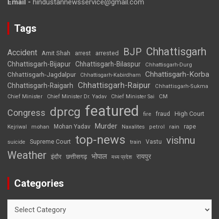
Email -
hindustannewsservice@gmail.com
Tags
Chhattisgarh
BJP
Accident
Amit Shah
arrested
arrest
Chhattisgarh-Bijapur
Chhattisgarh-Bilaspur
Chhattisgarh-Durg
Chhattisgarh-Korba
Chhattisgarh-Jagdalpur
Chhattisgarh-Kabirdham
Chhattisgarh-Raipur
Chhattisgarh-Raigarh
Chhattisgarh-Sukma
CM
Chief Minister
Chief Minister Dr. Yadav
Chief Minister Sai
featured
dprcg
Congress
High Court
fire
fraud
Murder
rape
Mohan Yadav
Naxalites
rain
Kejriwal
mohan
petrol
top-news
vishnu
Supreme Court
Vastu
suicide
train
Weather
भोपाल
रायपुर
इंदौर
छत्तीसगढ़
मध्य प्रदेश
Categories
Categories