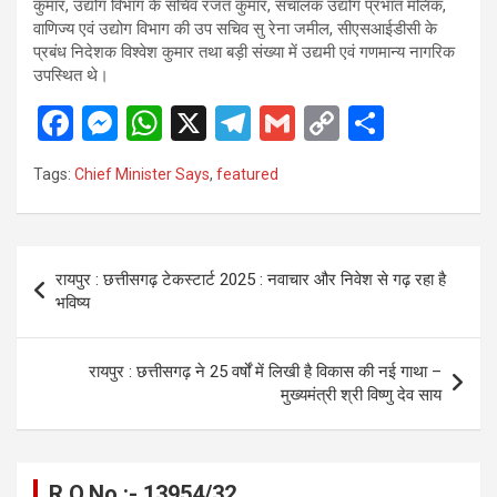
कुमार, उद्योग विभाग के सचिव रजत कुमार, संचालक उद्योग प्रभात मलिक,
वाणिज्य एवं उद्योग विभाग की उप सचिव सु रेना जमील, सीएसआईडीसी के
प्रबंध निदेशक विश्वेश कुमार तथा बड़ी संख्या में उद्यमी एवं गणमान्य नागरिक
उपस्थित थे।
F
M
W
X
T
G
C
S
a
es
h
el
m
o
h
Tags:
Chief Minister Says
,
featured
ce
se
at
e
ail
py
ar
b
n
s
gr
Li
e
o
g
A
a
n
Post
रायपुर : छत्तीसगढ़ टेकस्टार्ट 2025 : नवाचार और निवेश से गढ़ रहा है
o
er
p
m
k
navigation
भविष्य
k
p
रायपुर : छत्तीसगढ़ ने 25 वर्षों में लिखी है विकास की नई गाथा –
मुख्यमंत्री श्री विष्णु देव साय
R.O.No :- 13954/32