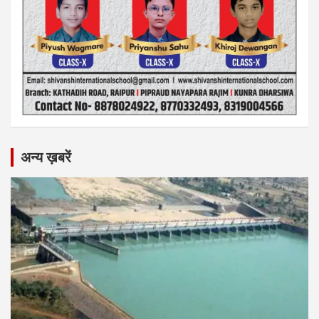
अन्य ख़बरें