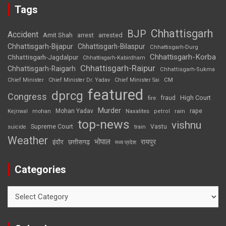
Tags
Chhattisgarh
BJP
Accident
Amit Shah
arrested
arrest
Chhattisgarh-Bijapur
Chhattisgarh-Bilaspur
Chhattisgarh-Durg
Chhattisgarh-Korba
Chhattisgarh-Jagdalpur
Chhattisgarh-Kabirdham
Chhattisgarh-Raipur
Chhattisgarh-Raigarh
Chhattisgarh-Sukma
CM
Chief Minister
Chief Minister Dr. Yadav
Chief Minister Sai
featured
dprcg
Congress
High Court
fire
fraud
Murder
rape
Mohan Yadav
Naxalites
rain
Kejriwal
mohan
petrol
top-news
vishnu
Supreme Court
Vastu
suicide
train
Weather
भोपाल
रायपुर
इंदौर
छत्तीसगढ़
मध्य प्रदेश
Categories
Categories