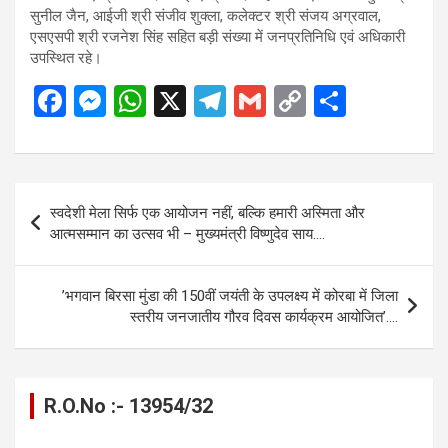
सुनील जैन, आईजी श्री संजीव शुक्ला, कलेक्टर श्री संजय अग्रवाल,
एसएसपी श्री रजनेश सिंह सहित बड़ी संख्या में जनप्रतिनिधि एवं अधिकारी
उपस्थित रहे।
F
M
W
X
T
G
C
S
a
es
h
el
m
o
h
ce
se
at
e
ail
py
ar
b
n
s
gr
Li
e
Post
स्वदेशी मेला सिर्फ एक आयोजन नहीं, बल्कि हमारी अस्मिता और
o
g
A
a
n
navigation
आत्मसम्मान का उत्सव भी – मुख्यमंत्री विष्णुदेव साय….
o
er
p
m
k
k
p
’भगवान बिरसा मुंडा की 150वीं जयंती के उपलक्ष्य में कोरबा में जिला
स्तरीय जनजातीय गौरव दिवस कार्यक्रम आयोजित’….
R.O.No :- 13954/32