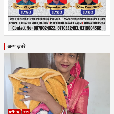
अन्य ख़बरें
छत्तीसगढ़
राज्य