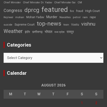
CM
Chief Minister
Chief Minister Dr. Yadav
Chief Minister Sai
featured
dprcg
Congress
High Court
fire
fraud
Murder
rape
Mohan Yadav
Naxalites
rain
Kejriwal
mohan
petrol
top-news
vishnu
Supreme Court
Vastu
suicide
train
Weather
भोपाल
रायपुर
इंदौर
छत्तीसगढ़
मध्य प्रदेश
Categories
Categories
Calendar
AUGUST 2026
M
T
W
T
F
S
S
1
2