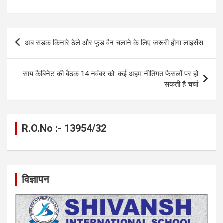
ce
se
at
e
ail
py
ar
b
n
s
gr
Li
e
o
g
A
a
n
Post
अब सड़क किनारे ठेले और फूड वैन चलाने के लिए जरूरी होगा लाइसेंस
o
er
p
m
k
navigation
k
p
साय कैबिनेट की बैठक 14 नवंबर को: कई अहम नीतिगत फैसलों पर हो
सकती है चर्चा
R.O.No :- 13954/32
विज्ञापन