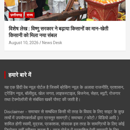
छत्तीसगढ़
राज्य
विशेष लेख : विष्णु सरकार ने बढ़ाया किसानों का मान-खेती
किसानी को मिला नया संबल
August 10, 2026
News Desk
हमारे बारे में
यह एक हिंदी वेब न्यूज़ पोर्टल है जिसमें ब्रेकिंग न्यूज़ के अलावा राजनीति, प्रशासन,
ट्रेंडिंग न्यूज, बॉलीवुड, खेल जगत, लाइफस्टाइल, बिजनेस, सेहत, ब्यूटी, रोजगार
तथा टेक्नोलॉजी से संबंधित खबरें पोस्ट की जाती है।
Disclaimer - समाचार से सम्बंधित किसी भी तरह के विवाद के लिए साइट के कुछ
तत्वों में उपयोगकर्ताओं द्वारा प्रस्तुत सामग्री ( समाचार / फोटो / विडियो आदि )
शामिल होगी स्वामी, मुद्रक, प्रकाशक, संपादक इस तरह के सामग्रियों के लिए कोई
ज़िम्मेदार नहीं स्वीकार करता है। न्यूज़ पोर्टल में प्रकाशित ऐसी सामग्री के लिए