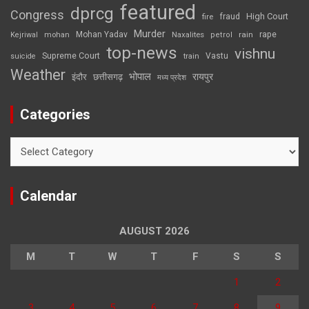
featured
dprcg
Congress
High Court
fire
fraud
Murder
rape
Mohan Yadav
Naxalites
rain
Kejriwal
mohan
petrol
top-news
vishnu
Supreme Court
Vastu
suicide
train
Weather
भोपाल
रायपुर
इंदौर
छत्तीसगढ़
मध्य प्रदेश
Categories
Categories
Calendar
AUGUST 2026
M
T
W
T
F
S
S
1
2
3
4
5
6
7
8
9