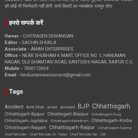
की कोई भी जिम्मेदारी नहीं होगी. सभी विवादों का न्यायक्षेत्र रायपुर होगा
हमसे सम्पर्क करें
Owner -
CHITRASEN DEWANGAN
Editor -
SACHIN SHUKLA
Associate -
AMAN ENTERPRISES
Office -
NEAR SHUBHAM K MART, OFFICE NO. 1, HANUMAN
NAGAR, OLD DHAMTARI ROAD, SANTOSHI NAGAR, RAIPUR C.G.
Mobile -
7000172604
Email -
hindustannewsservice@gmail.com
Tags
Chhattisgarh
BJP
Accident
Amit Shah
arrested
arrest
Chhattisgarh-Bijapur
Chhattisgarh-Bilaspur
Chhattisgarh-Durg
Chhattisgarh-Korba
Chhattisgarh-Jagdalpur
Chhattisgarh-Kabirdham
Chhattisgarh-Raipur
Chhattisgarh-Raigarh
Chhattisgarh-Sukma
CM
Chief Minister
Chief Minister Dr. Yadav
Chief Minister Sai