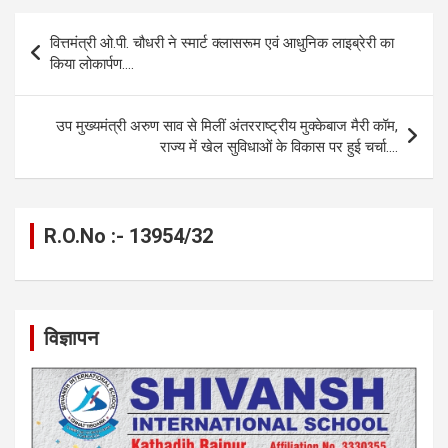
b
n
s
gr
Li
e
Post
वित्तमंत्री ओ.पी. चौधरी ने स्मार्ट क्लासरूम एवं आधुनिक लाइब्रेरी का
o
g
A
a
n
navigation
किया लोकार्पण….
o
er
p
m
k
k
p
उप मुख्यमंत्री अरुण साव से मिलीं अंतरराष्ट्रीय मुक्केबाज मैरी कॉम,
राज्य में खेल सुविधाओं के विकास पर हुई चर्चा….
R.O.No :- 13954/32
विज्ञापन