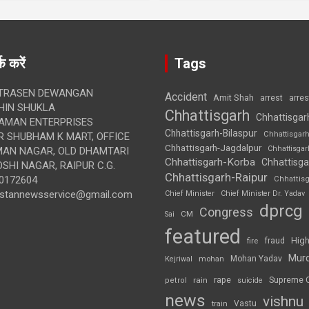
क करें
Tags
TRASEN DEWANGAN
Accident
Amit Shah
arre
arrest
IN SHUKLA
Chhattisgarh
Chhattisgar
AMAN ENTERPRISES
Chhattisgarh-Bilaspur
Chhattisgar
 SHUBHAM K MART, OFFICE
Chhattisgarh-Jagdalpur
Chhattisga
UMAN NAGAR, OLD DHAMTARI
Chhattisgarh-Korba
Chhattisga
SHI NAGAR, RAIPUR C.G.
Chhattisgarh-Raipur
0172604
Chhattis
ustannewsservice@gmail.com
Chief Minister
Chief Minister Dr. Yadav
dprcg
Congress
CM
Sai
featured
High
fire
fraud
Mur
Mohan Yadav
Kejriwal
mohan
rape
Supreme 
rain
petrol
suicide
news
vishnu
Vastu
train