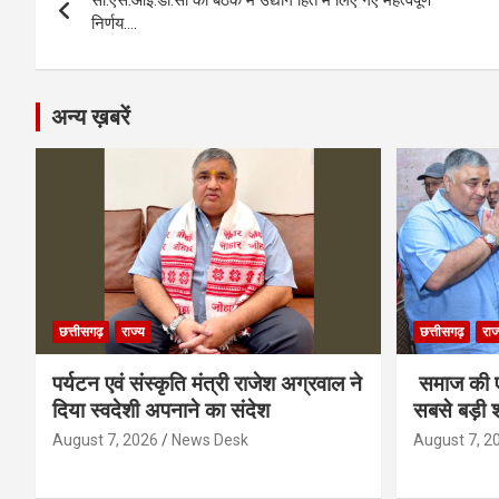
navigation
o
er
p
m
k
निर्णय….
k
p
अन्य ख़बरें
छत्तीसगढ़
राज्य
छत्तीसगढ़
राज
पर्यटन एवं संस्कृति मंत्री राजेश अग्रवाल ने
समाज की ए
दिया स्वदेशी अपनाने का संदेश
सबसे बड़ी श
August 7, 2026
News Desk
August 7, 2