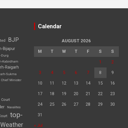
Calendar
BJP
sted
AUGUST 2026
h-Bijapur
M
T
W
T
F
S
S
h-Durg
1
2
rh-Kabirdham
rh-Raigarh
3
4
5
6
7
8
9
garh-Sukma
Chief Minister
10
11
12
13
14
15
16
17
18
19
20
21
22
23
 Court
24
25
26
27
28
29
30
der
Naxalites
top-
31
Court
Weather
« Jul