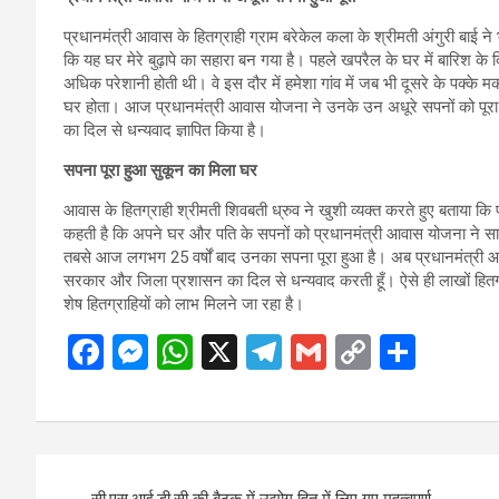
प्रधानमंत्री आवास के हितग्राही ग्राम बरेकेल कला के श्रीमती अंगुरी बाई न
कि यह घर मेरे बुढ़ापे का सहारा बन गया है। पहले खपरैल के घर में बारिश के दिनों
अधिक परेशानी होती थी। वे इस दौर में हमेशा गांव में जब भी दूसरे के पक्
घर होता। आज प्रधानमंत्री आवास योजना ने उनके उन अधूरे सपनों को पूरा 
का दिल से धन्यवाद ज्ञापित किया है।
सपना पूरा हुआ सुकून का मिला घर
आवास के हितग्राही श्रीमती शिवबती ध्रुव ने खुशी व्यक्त करते हुए बताया क
कहती है कि अपने घर और पति के सपनों को प्रधानमंत्री आवास योजना ने साका
तबसे आज लगभग 25 वर्षों बाद उनका सपना पूरा हुआ है। अब प्रधानमंत्री आवास
सरकार और जिला प्रशासन का दिल से धन्यवाद करती हूँ। ऐसे ही लाखों हितग्र
शेष हितग्राहियों को लाभ मिलने जा रहा है।
F
M
W
X
T
G
C
S
a
es
h
el
m
o
h
ce
se
at
e
ail
py
ar
b
n
s
gr
Li
e
Post
o
g
A
a
n
सी.एस.आई.डी.सी की बैठक में उद्योग हित में लिए गए महत्वपूर्ण