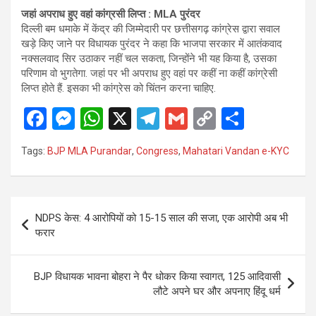
जहां अपराध हुए वहां कांग्रसी लिप्त : MLA पुरंदर
दिल्ली बम धमाके में केंद्र की जिम्मेदारी पर छत्तीसगढ़ कांग्रेस द्वारा सवाल
खड़े किए जाने पर विधायक पुरंदर ने कहा कि भाजपा सरकार में आतंकवाद
नक्सलवाद सिर उठाकर नहीं चल सकता, जिन्होंने भी यह किया है, उसका
परिणाम वो भुगतेगा. जहां पर भी अपराध हुए वहां पर कहीं ना कहीं कांग्रेसी
लिप्त होते हैं. इसका भी कांग्रेस को चिंतन करना चाहिए.
F
M
W
X
T
G
C
S
a
es
h
el
m
o
h
Tags:
BJP MLA Purandar
,
Congress
,
Mahatari Vandan e-KYC
ce
se
at
e
ail
py
ar
b
n
s
gr
Li
e
o
g
A
a
n
Post
NDPS केस: 4 आरोपियों को 15-15 साल की सजा, एक आरोपी अब भी
o
er
p
m
k
navigation
फरार
k
p
BJP विधायक भावना बोहरा ने पैर धोकर किया स्वागत, 125 आदिवासी
लौटे अपने घर और अपनाए हिंदू धर्म