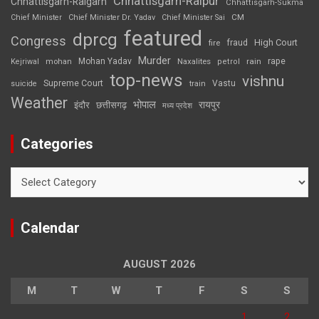
Chhattisgarh-Raipur
Chhattisgarh-Raigarh
Chhattisgarh-Sukma
CM
Chief Minister
Chief Minister Dr. Yadav
Chief Minister Sai
featured
dprcg
Congress
High Court
fire
fraud
Murder
rape
Mohan Yadav
Naxalites
rain
Kejriwal
mohan
petrol
top-news
vishnu
Supreme Court
Vastu
suicide
train
Weather
भोपाल
रायपुर
इंदौर
छत्तीसगढ़
मध्य प्रदेश
Categories
Categories
Calendar
AUGUST 2026
M
T
W
T
F
S
S
1
2