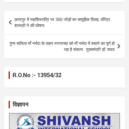
b
n
s
gr
Li
e
o
g
A
a
n
Post
छतरपुर में महाशिवरात्रि पर 300 जोड़ों का सामूहिक विवाह, धीरेंद्र
o
er
p
m
k
navigation
शास्त्री ने की घोषणा
k
p
पुण्य सलिला माँ नर्मदा के वाहन मगरमच्छ को माँ नर्मदा में बसाने का पूर्ण हो
रहा है संकल्प : मुख्यमंत्री डॉ. यादव
R.O.No :- 13954/32
विज्ञापन