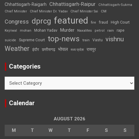
Chhattisgarh-Raipur
Chhattisgarh-Raigarh
Chhattisgarh-Sukma
CM
Chief Minister
Chief Minister Dr. Yadav
Chief Minister Sai
featured
dprcg
Congress
High Court
fire
fraud
Murder
rape
Mohan Yadav
Naxalites
rain
Kejriwal
mohan
petrol
top-news
vishnu
Supreme Court
Vastu
suicide
train
Weather
भोपाल
रायपुर
इंदौर
छत्तीसगढ़
मध्य प्रदेश
Categories
Categories
Calendar
AUGUST 2026
M
T
W
T
F
S
S