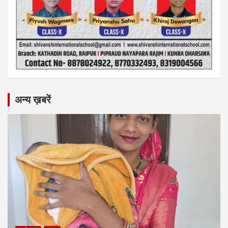
अन्य ख़बरें