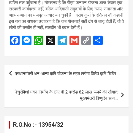
व्यक्ति तक पहुँचाना है। गौरतलब है कि पीएम जनमन योजना आज केवल एक
सरकारी कार्यक्रम नहीं, बल्कि आदिवासी समुदायों के लिए न्याय, समानता और
आत्मसम्मान का मजबूत आधार बन चुकी है। ग्राम कुर्रा के रतिराम की कहानी
इस बात का सशक्त उदाहरण है कि जब योजनाएं सही ढंग से लागू होती हैं, तो वे
लोगों की तस्वीर ही नहीं, तकदीर भी बदल देती हैं।
F
M
W
X
T
G
C
S
a
es
h
el
m
o
h
ce
se
at
e
ail
py
ar
b
n
s
gr
Li
e
Post
प्रधानमंत्री धन-धान्य कृषि योजना के तहत लगेगा विशेष कृषि शिविर….
o
g
A
a
n
navigation
o
er
p
m
k
नेचुरोपैथी भवन निर्माण के लिए दी 2 करोड़ 62 लाख रूपये की सौगात:
k
p
मुख्यमंत्री विष्णुदेव साय….
R.O.No :- 13954/32