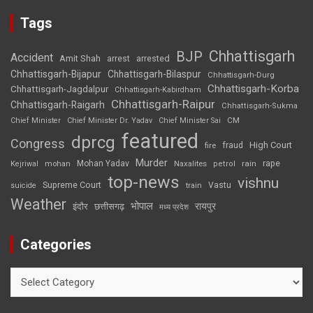
Tags
Chhattisgarh
BJP
Accident
Amit Shah
arrested
arrest
Chhattisgarh-Bijapur
Chhattisgarh-Bilaspur
Chhattisgarh-Durg
Chhattisgarh-Korba
Chhattisgarh-Jagdalpur
Chhattisgarh-Kabirdham
Chhattisgarh-Raipur
Chhattisgarh-Raigarh
Chhattisgarh-Sukma
CM
Chief Minister
Chief Minister Dr. Yadav
Chief Minister Sai
featured
dprcg
Congress
High Court
fire
fraud
Murder
rape
Mohan Yadav
Naxalites
rain
Kejriwal
mohan
petrol
top-news
vishnu
Supreme Court
Vastu
suicide
train
Weather
भोपाल
रायपुर
इंदौर
छत्तीसगढ़
मध्य प्रदेश
Categories
Categories