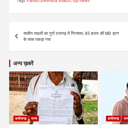
Tags:
Pandit Dhirendra Shastri
,
top-news
ce
se
at
e
ail
py
ar
b
n
s
gr
Li
e
o
g
A
a
n
Post
o
er
p
m
k
यासीन मछली का गुर्गा राजगढ़ में गिरफ्तार, 85 हजार की MD ड्रग
navigation
के साथ पकड़ा गया
k
p
अन्य ख़बरें
छत्तीसगढ़
राज्य
छत्तीसगढ़
राज