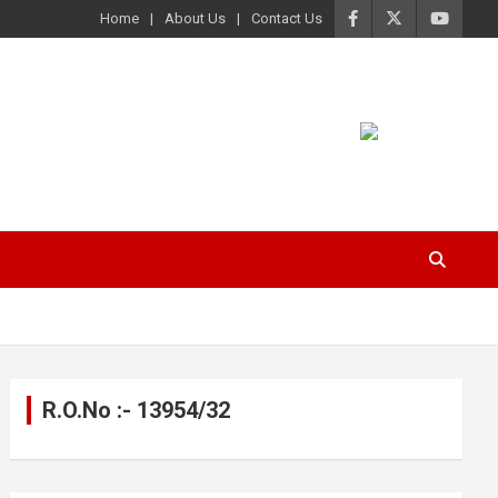
Home
About Us
Contact Us
R.O.No :- 13954/32