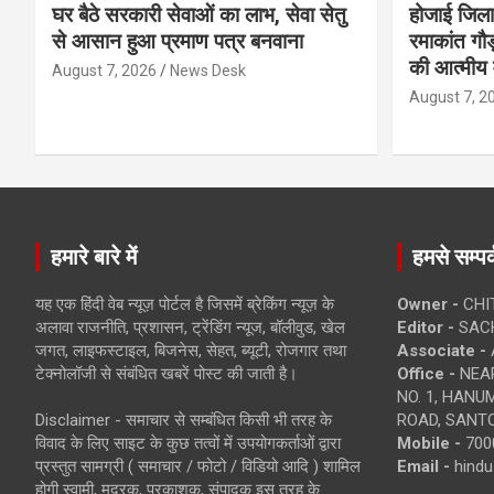
घर बैठे सरकारी सेवाओं का लाभ, सेवा सेतु
होजाई जिल
से आसान हुआ प्रमाण पत्र बनवाना
रमाकांत गौड़
की आत्मीय 
August 7, 2026
News Desk
August 7, 2
हमारे बारे में
हमसे सम्पर्
यह एक हिंदी वेब न्यूज़ पोर्टल है जिसमें ब्रेकिंग न्यूज़ के
Owner -
CHI
अलावा राजनीति, प्रशासन, ट्रेंडिंग न्यूज, बॉलीवुड, खेल
Editor -
SACH
जगत, लाइफस्टाइल, बिजनेस, सेहत, ब्यूटी, रोजगार तथा
Associate -
टेक्नोलॉजी से संबंधित खबरें पोस्ट की जाती है।
Office -
NEAR
NO. 1, HAN
Disclaimer - समाचार से सम्बंधित किसी भी तरह के
ROAD, SANTO
विवाद के लिए साइट के कुछ तत्वों में उपयोगकर्ताओं द्वारा
Mobile -
700
प्रस्तुत सामग्री ( समाचार / फोटो / विडियो आदि ) शामिल
Email -
hind
होगी स्वामी, मुद्रक, प्रकाशक, संपादक इस तरह के