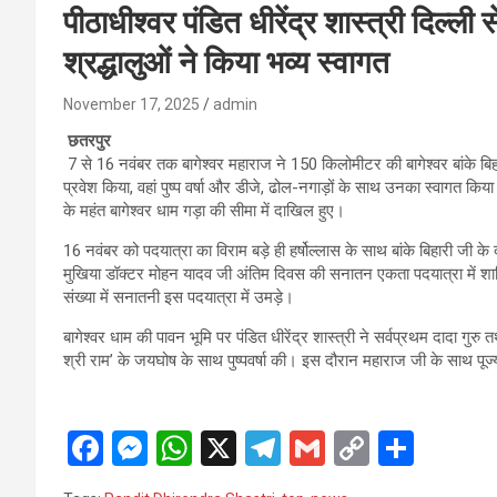
पीठाधीश्वर पंडित धीरेंद्र शास्त्री दिल्ली 
श्रद्धालुओं ने किया भव्य स्वागत
November 17, 2025
admin
छतरपुर
7 से 16 नवंबर तक बागेश्वर महाराज ने 150 किलोमीटर की बागेश्वर बांके बिहार
प्रवेश किया, वहां पुष्प वर्षा और डीजे, ढोल-नगाड़ों के साथ उनका स्वागत किय
के महंत बागेश्वर धाम गड़ा की सीमा में दाखिल हुए।
16 नवंबर को पदयात्रा का विराम बड़े ही हर्षोल्लास के साथ बांके बिहारी जी क
मुखिया डॉक्टर मोहन यादव जी अंतिम दिवस की सनातन एकता पदयात्रा में शाम
संख्या में सनातनी इस पदयात्रा में उमड़े।
बागेश्वर धाम की पावन भूमि पर पंडित धीरेंद्र शास्त्री ने सर्वप्रथम दादा गु
श्री राम’ के जयघोष के साथ पुष्पवर्षा की। इस दौरान महाराज जी के साथ पूज
F
M
W
X
T
G
C
S
a
es
h
el
m
o
h