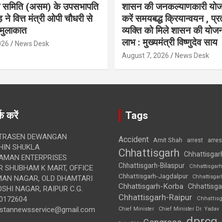
ा समिति (असम) के उपसभापति
शासन की जनकल्याणकारी योज
 ने वित्त मंत्री ओपी चौधरी से
करें समयबद्ध क्रियान्वयन , प्रत
मुलाकात
व्यक्ति को मिले शासन की योज
लाभ : मुख्यमंत्री विष्णुदेव साय
026
News Desk
August 7, 2026
News Desk
क करें
Tags
TRASEN DEWANGAN
Accident
Amit Shah
arre
arrest
IN SHUKLA
Chhattisgarh
Chhattisgar
AMAN ENTERPRISES
Chhattisgarh-Bilaspur
Chhattisgar
 SHUBHAM K MART, OFFICE
Chhattisgarh-Jagdalpur
Chhattisga
UMAN NAGAR, OLD DHAMTARI
Chhattisgarh-Korba
Chhattisga
SHI NAGAR, RAIPUR C.G.
Chhattisgarh-Raipur
0172604
Chhattis
ustannewsservice@gmail.com
Chief Minister
Chief Minister Dr. Yadav
dprcg