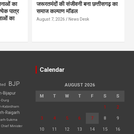
नाओं का
जरूरतमंदों की संजीवनी बना छत्तीसगढ़ का
्येक पात्र
समाज कल्याण मॉडल
नाओं का
August 7, 2026
News Desk
Calendar
BJP
sted
AUGUST 2026
h-Bijapur
M
T
W
T
F
S
S
h-Durg
1
2
rh-Kabirdham
rh-Raigarh
3
4
5
6
7
8
9
garh-Sukma
Chief Minister
10
11
12
13
14
15
16