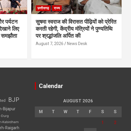
छत्तीसगढ़
राज्य
और पर्यटन
सुषमा स्वराज की विरासत पीढ़ियों को प्रेरित
दिखाने लिए
करती रहेगी, केंद्रीय मंत्रियों ने पुण्यतिथि
च समझौता
पर श्रद्धांजलि अर्पित की
August 7, 2026
News Desk
Calendar
BJP
sted
AUGUST 2026
h-Bijapur
M
T
W
T
F
S
S
h-Durg
1
2
rh-Kabirdham
rh-Raigarh