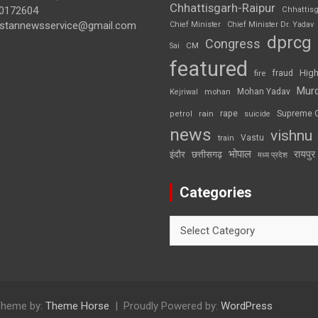
Chhattisgarh-Raipur
0172604
Chhattis
ustannewsservice@gmail.com
Chief Minister
Chief Minister Dr. Yadav
dprcg
Congress
CM
Sai
featured
High
fire
fraud
Mur
Mohan Yadav
Kejriwal
mohan
rape
Supreme 
rain
petrol
suicide
news
vishnu
Vastu
train
भोपाल
रायपुर
इंदौर
छत्तीसगढ़
मध्य प्रदेश
Categories
Categories
heme by:
Theme Horse
Proudly Powered by:
WordPress