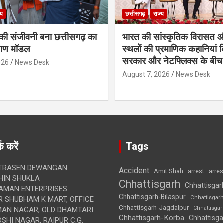
्य
छत्तीसगढ़
राज्य
 की संजीवनी बना छत्तीसगढ़ का
भारत की सांस्कृतिक विरासत 
ाण मॉडल
स्थलों की प्रमाणिक कहानियां 
सरकार और नेटफ्लिक्स के बी
026
News Desk
August 7, 2026
News Desk
क करें
Tags
TRASEN DEWANGAN
Accident
Amit Shah
arre
arrest
IN SHUKLA
Chhattisgarh
Chhattisgar
AMAN ENTERPRISES
Chhattisgarh-Bilaspur
Chhattisgar
 SHUBHAM K MART, OFFICE
Chhattisgarh-Jagdalpur
Chhattisga
UMAN NAGAR, OLD DHAMTARI
Chhattisgarh-Korba
Chhattisga
SHI NAGAR, RAIPUR C.G.