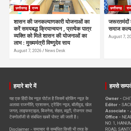
छत्तीसगढ़
राज्य
छत्तीसगढ़
राज
शासन की जनकल्याणकारी योजनाओं का
जरूरतमंदों
करें समयबद्ध क्रियान्वयन , प्रत्येक पात्र
समाज कल्य
व्यक्ति को मिले शासन की योजनाओं का
August 7, 2
लाभ : मुख्यमंत्री विष्णुदेव साय
August 7, 2026
News Desk
हमारे बारे में
हमसे सम्पर्
यह एक हिंदी वेब न्यूज़ पोर्टल है जिसमें ब्रेकिंग न्यूज़ के
Owner -
CHI
अलावा राजनीति, प्रशासन, ट्रेंडिंग न्यूज, बॉलीवुड, खेल
Editor -
SACH
जगत, लाइफस्टाइल, बिजनेस, सेहत, ब्यूटी, रोजगार तथा
Associate -
टेक्नोलॉजी से संबंधित खबरें पोस्ट की जाती है।
Office -
NEAR
NO. 1, HAN
Disclaimer - समाचार से सम्बंधित किसी भी तरह के
ROAD, SANTO