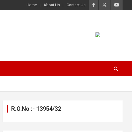
Home
About Us
Contact Us
R.O.No :- 13954/32