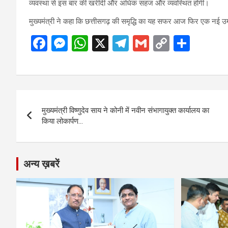
व्यवस्था से इस बार की खरीदी और अधिक सहज और व्यवस्थित होगी।
मुख्यमंत्री ने कहा कि छत्तीसगढ़ की समृद्धि का यह सफर आज फिर एक नई उम
F
M
W
X
T
G
C
S
a
es
h
el
m
o
h
ce
se
at
e
ail
py
ar
b
n
s
gr
Li
e
Post
o
g
A
a
n
मुख्यमंत्री विष्णुदेव साय ने कोनी में नवीन संभागायुक्त कार्यालय का
navigation
o
er
p
m
k
किया लोकार्पण…
k
p
अन्य ख़बरें