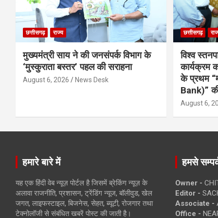
छत्तीसगढ़
राज्य
छत्तीसगढ़
राज
मुख्यमंत्री साय ने की जनसंपर्क विभाग के
विश्व स्तनप
‘मुस्कुराता बस्तर’ पहल की सराहना
कार्यक्रम
के प्रथम “
August 6, 2026
News Desk
Bank)” की
August 6, 2
हमारे बारे में
हमसे सम्पर्
यह एक हिंदी वेब न्यूज़ पोर्टल है जिसमें ब्रेकिंग न्यूज़ के
Owner -
CHI
अलावा राजनीति, प्रशासन, ट्रेंडिंग न्यूज, बॉलीवुड, खेल
Editor -
SACH
जगत, लाइफस्टाइल, बिजनेस, सेहत, ब्यूटी, रोजगार तथा
Associate -
टेक्नोलॉजी से संबंधित खबरें पोस्ट की जाती है।
Office -
NEAR