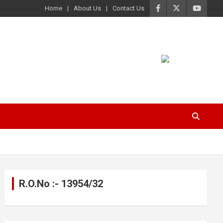
Home
About Us
Contact Us
R.O.No :- 13954/32