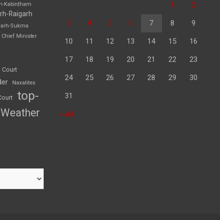
1
2
rh-Kabirdham
rh-Raigarh
3
4
5
6
7
8
9
garh-Sukma
Chief Minister
10
11
12
13
14
15
16
17
18
19
20
21
22
23
 Court
24
25
26
27
28
29
30
der
Naxalites
top-
31
Court
Weather
« Jul