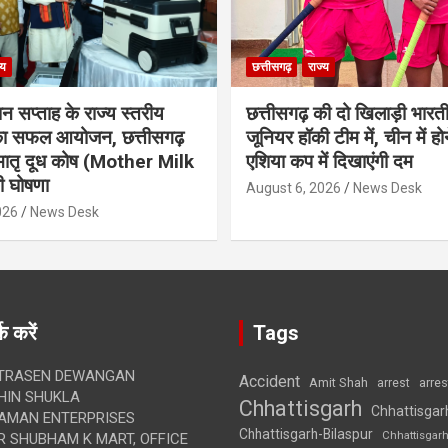
्य
छत्तीसगढ़
राज्य
ान सप्ताह के राज्य स्तरीय
छत्तीसगढ़ की दो खिलाड़ी भारत
 का सफल आयोजन, छत्तीसगढ़
जूनियर हॉकी टीम में, चीन में होन
मातृ दूध कोष (Mother Milk
एशिया कप में दिखाएंगी दम
 घोषणा
August 6, 2026
News Desk
026
News Desk
क करें
Tags
TRASEN DEWANGAN
Accident
Amit Shah
arre
arrest
IN SHUKLA
Chhattisgarh
Chhattisgar
AMAN ENTERPRISES
Chhattisgarh-Bilaspur
Chhattisgar
 SHUBHAM K MART, OFFICE