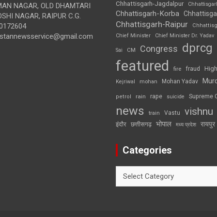
Chhattisgarh-Jagdalpur
Chhattisga
UMAN NAGAR, OLD DHAMTARI
Chhattisgarh-Korba
Chhattisga
SHI NAGAR, RAIPUR C.G.
Chhattisgarh-Raipur
0172604
Chhattis
ustannewsservice@gmail.com
Chief Minister
Chief Minister Dr. Yadav
dprcg
Congress
CM
Sai
featured
High
fire
fraud
Mur
Mohan Yadav
Kejriwal
mohan
rape
Supreme 
rain
petrol
suicide
news
vishnu
Vastu
train
भोपाल
रायपुर
इंदौर
छत्तीसगढ़
मध्य प्रदेश
Categories
Categories