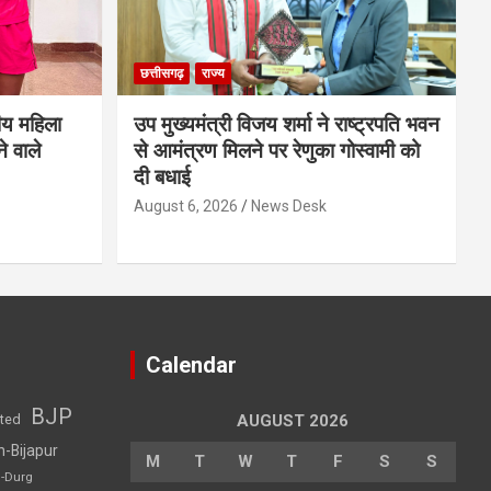
छत्तीसगढ़
राज्य
ीय महिला
उप मुख्यमंत्री विजय शर्मा ने राष्ट्रपति भवन
े वाले
से आमंत्रण मिलने पर रेणुका गोस्वामी को
दी बधाई
August 6, 2026
News Desk
Calendar
BJP
sted
AUGUST 2026
h-Bijapur
M
T
W
T
F
S
S
h-Durg