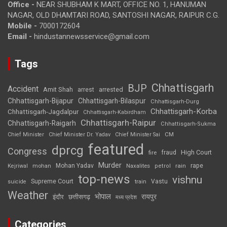
Office -
NEAR SHUBHAM K MART, OFFICE NO. 1, HANUMAN
NAGAR, OLD DHAMTARI ROAD, SANTOSHI NAGAR, RAIPUR C.G.
Mobile -
7000172604
Email -
hindustannewsservice@gmail.com
Tags
Chhattisgarh
BJP
Accident
Amit Shah
arrested
arrest
Chhattisgarh-Bijapur
Chhattisgarh-Bilaspur
Chhattisgarh-Durg
Chhattisgarh-Korba
Chhattisgarh-Jagdalpur
Chhattisgarh-Kabirdham
Chhattisgarh-Raipur
Chhattisgarh-Raigarh
Chhattisgarh-Sukma
CM
Chief Minister
Chief Minister Dr. Yadav
Chief Minister Sai
featured
dprcg
Congress
High Court
fire
fraud
Murder
rape
Mohan Yadav
Naxalites
rain
Kejriwal
mohan
petrol
top-news
vishnu
Supreme Court
Vastu
suicide
train
Weather
भोपाल
रायपुर
इंदौर
छत्तीसगढ़
मध्य प्रदेश
Categories