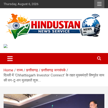
Skip
Thursday, August 6, 2026
to
content
Voice of the Nation
Hindustan News Service
Home
राज्य
छत्तीसगढ़
छत्तीसगढ़ जनसंपर्क
दिल्ली में ‘Chhattisgarh Investor Connect’ के तहत मुख्यमंत्री विष्णुदेव साय
की वन-टू-वन मुलाक़ातें शुरू….