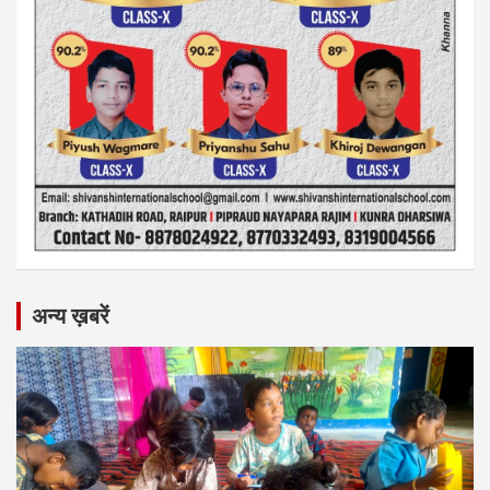
अन्य ख़बरें