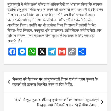
मुख्यमंत्री ने जेके लक्ष्मी सीमेंट के अधिकारियों को आश्वस्त किया कि सरकार
उद्योगों अनुकूल परिवेश प्रदान करने की भावना से कार्य कर रही है और राज्य
में आने वाले हर निवेश का स्वागत है। उन्होंने कंपनी को प्रदेश में अपने
विस्तार को आगे बढ़ाने तथा नई परियोजनाओं पर विचार करने के लिए
आमंत्रित किया।उन्होंने यह भी उल्लेख किया कि राज्य में उद्योगों के लिए
सिंगल-विंडो सिस्टम, उपयुक्त भूमि उपलब्धता, लॉजिस्टिक कनेक्टिविटी, और
कौशल सम्पन्न मानव संसाधन जैसी सुविधाएँ निवेशकों के लिए एक बड़ा
आकर्षण हैं।
F
M
W
X
T
G
C
S
a
es
h
el
m
o
h
ce
se
at
e
ail
py
ar
b
n
s
gr
Li
e
Post
किसानों की शिकायत पर उपमुख्यमंत्री विजय शर्मा ने ग्राम कुरूवा के
o
g
A
a
n
navigation
पटवारी को तत्काल निलंबित करने के दिए निर्देश…
o
er
p
m
k
k
p
दिल्ली में शुरू हुआ ‘छत्तीसगढ़ इन्वेस्टर कनेक्ट’ सम्मेलन: मुख्यमंत्री
विष्णुदेव साय निवेशकों से कर रहे हैं सीधा संवाद….