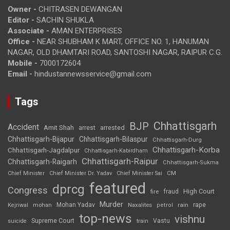
Owner -
CHITRASEN DEWANGAN
Editor -
SACHIN SHUKLA
Associate -
AMAN ENTERPRISES
Office -
NEAR SHUBHAM K MART, OFFICE NO. 1, HANUMAN
NAGAR, OLD DHAMTARI ROAD, SANTOSHI NAGAR, RAIPUR C.G.
Mobile -
7000172604
Email -
hindustannewsservice@gmail.com
Tags
Chhattisgarh
BJP
Accident
Amit Shah
arrested
arrest
Chhattisgarh-Bijapur
Chhattisgarh-Bilaspur
Chhattisgarh-Durg
Chhattisgarh-Korba
Chhattisgarh-Jagdalpur
Chhattisgarh-Kabirdham
Chhattisgarh-Raipur
Chhattisgarh-Raigarh
Chhattisgarh-Sukma
CM
Chief Minister
Chief Minister Dr. Yadav
Chief Minister Sai
featured
dprcg
Congress
High Court
fire
fraud
Murder
rape
Mohan Yadav
Naxalites
rain
Kejriwal
mohan
petrol
top-news
vishnu
Supreme Court
Vastu
suicide
train