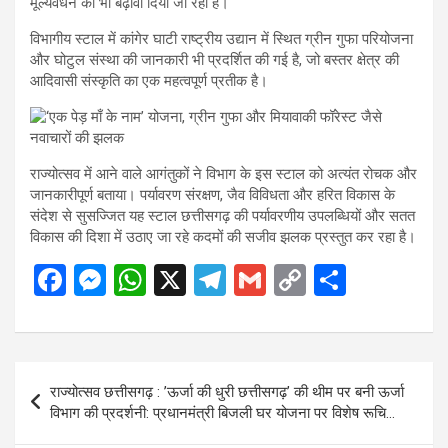
मूल्यवर्धन को भी बढ़ावा दिया जा रहा है।
विभागीय स्टाल में कांगेर घाटी राष्ट्रीय उद्यान में स्थित ग्रीन गुफा परियोजना
और घोटुल संस्था की जानकारी भी प्रदर्शित की गई है, जो बस्तर क्षेत्र की
आदिवासी संस्कृति का एक महत्वपूर्ण प्रतीक है।
राज्योत्सव में आने वाले आगंतुकों ने विभाग के इस स्टाल को अत्यंत रोचक और
जानकारीपूर्ण बताया। पर्यावरण संरक्षण, जैव विविधता और हरित विकास के
संदेश से सुसज्जित यह स्टाल छत्तीसगढ़ की पर्यावरणीय उपलब्धियों और सतत
विकास की दिशा में उठाए जा रहे कदमों की सजीव झलक प्रस्तुत कर रहा है।
F
M
W
X
T
G
C
S
a
es
h
el
m
o
h
ce
se
at
e
ail
py
ar
b
n
s
gr
Li
e
Post
राज्योत्सव छत्तीसगढ़ : ’ऊर्जा की धुरी छत्तीसगढ़’ की थीम पर बनी ऊर्जा
o
g
A
a
n
navigation
विभाग की प्रदर्शनी: प्रधानमंत्री बिजली घर योजना पर विशेष रूचि…
o
er
p
m
k