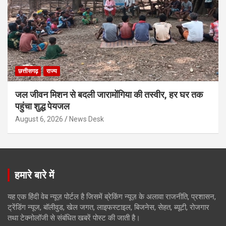
छत्तीसगढ़
राज्य
जल जीवन मिशन से बदली जारामोंगिया की तस्वीर, हर घर तक
पहुंचा शुद्ध पेयजल
August 6, 2026
News Desk
हमारे बारे में
यह एक हिंदी वेब न्यूज़ पोर्टल है जिसमें ब्रेकिंग न्यूज़ के अलावा राजनीति, प्रशासन,
ट्रेंडिंग न्यूज, बॉलीवुड, खेल जगत, लाइफस्टाइल, बिजनेस, सेहत, ब्यूटी, रोजगार
तथा टेक्नोलॉजी से संबंधित खबरें पोस्ट की जाती है।