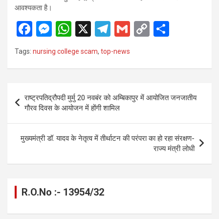
आवश्यकता है।
F
M
W
X
T
G
C
S
a
es
h
el
m
o
h
Tags:
nursing college scam
,
top-news
ce
se
at
e
ail
py
ar
b
n
s
gr
Li
e
o
g
A
a
n
Post
राष्ट्रपतिद्रौपदी मुर्मु 20 नवबंर को अम्बिकापुर में आयोजित जनजातीय
o
er
p
m
k
navigation
गौरव दिवस के आयोजन में होंगी शामिल
k
p
मुख्यमंत्री डॉ. यादव के नेतृत्व में तीर्थाटन की परंपरा का हो रहा संरक्षण-
राज्य मंत्री लोधी
R.O.No :- 13954/32