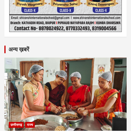
अन्य ख़बरें
छत्तीसगढ़
राज्य