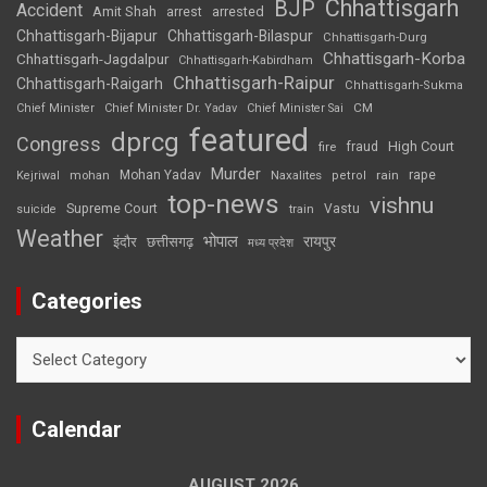
Chhattisgarh
BJP
Accident
Amit Shah
arrested
arrest
Chhattisgarh-Bijapur
Chhattisgarh-Bilaspur
Chhattisgarh-Durg
Chhattisgarh-Korba
Chhattisgarh-Jagdalpur
Chhattisgarh-Kabirdham
Chhattisgarh-Raipur
Chhattisgarh-Raigarh
Chhattisgarh-Sukma
CM
Chief Minister
Chief Minister Dr. Yadav
Chief Minister Sai
featured
dprcg
Congress
High Court
fire
fraud
Murder
rape
Mohan Yadav
Naxalites
rain
Kejriwal
mohan
petrol
top-news
vishnu
Supreme Court
Vastu
suicide
train
Weather
भोपाल
रायपुर
इंदौर
छत्तीसगढ़
मध्य प्रदेश
Categories
Categories
Calendar
AUGUST 2026