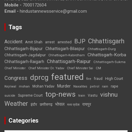
Mobile -
7000172604
Email -
hindustannewsservice@gmail.com
Tags
Chhattisgarh
BJP
Accident
Amit Shah
arrested
arrest
Chhattisgarh-Bijapur
Chhattisgarh-Bilaspur
Chhattisgarh-Durg
Chhattisgarh-Korba
Chhattisgarh-Jagdalpur
Chhattisgarh-Kabirdham
Chhattisgarh-Raipur
Chhattisgarh-Raigarh
Chhattisgarh-Sukma
CM
Chief Minister
Chief Minister Dr. Yadav
Chief Minister Sai
featured
dprcg
Congress
High Court
fire
fraud
Murder
rape
Mohan Yadav
Naxalites
rain
Kejriwal
mohan
petrol
top-news
vishnu
Supreme Court
Vastu
suicide
train
Weather
भोपाल
रायपुर
इंदौर
छत्तीसगढ़
मध्य प्रदेश
Categories