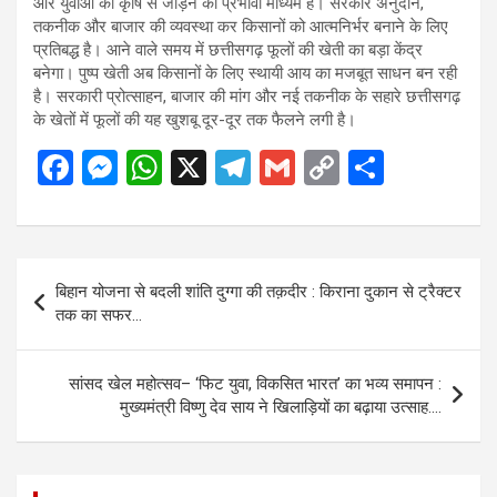
और युवाओं को कृषि से जोड़ने का प्रभावी माध्यम है। सरकार अनुदान,
तकनीक और बाजार की व्यवस्था कर किसानों को आत्मनिर्भर बनाने के लिए
प्रतिबद्ध है। आने वाले समय में छत्तीसगढ़ फूलों की खेती का बड़ा केंद्र
बनेगा। पुष्प खेती अब किसानों के लिए स्थायी आय का मजबूत साधन बन रही
है। सरकारी प्रोत्साहन, बाजार की मांग और नई तकनीक के सहारे छत्तीसगढ़
के खेतों में फूलों की यह खुशबू दूर-दूर तक फैलने लगी है।
F
M
W
X
T
G
C
S
a
es
h
el
m
o
h
ce
se
at
e
ail
py
ar
b
n
s
gr
Li
e
Post
बिहान योजना से बदली शांति दुग्गा की तक़दीर : किराना दुकान से ट्रैक्टर
o
g
A
a
n
navigation
तक का सफर…
o
er
p
m
k
k
p
सांसद खेल महोत्सव– ‘फिट युवा, विकसित भारत’ का भव्य समापन :
मुख्यमंत्री विष्णु देव साय ने खिलाड़ियों का बढ़ाया उत्साह….