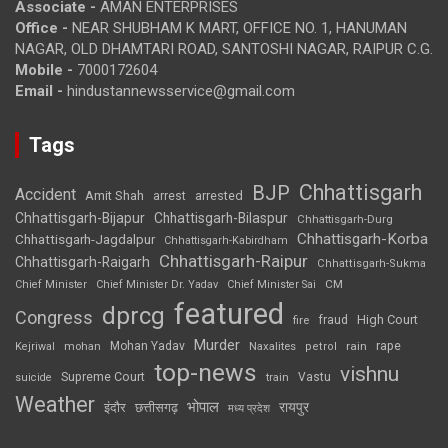
Associate -
AMAN ENTERPRISES
Office -
NEAR SHUBHAM K MART, OFFICE NO. 1, HANUMAN
NAGAR, OLD DHAMTARI ROAD, SANTOSHI NAGAR, RAIPUR C.G.
Mobile -
7000172604
Email -
hindustannewsservice@gmail.com
Tags
Chhattisgarh
BJP
Accident
Amit Shah
arrested
arrest
Chhattisgarh-Bijapur
Chhattisgarh-Bilaspur
Chhattisgarh-Durg
Chhattisgarh-Korba
Chhattisgarh-Jagdalpur
Chhattisgarh-Kabirdham
Chhattisgarh-Raipur
Chhattisgarh-Raigarh
Chhattisgarh-Sukma
CM
Chief Minister
Chief Minister Dr. Yadav
Chief Minister Sai
featured
dprcg
Congress
High Court
fire
fraud
Murder
rape
Mohan Yadav
Naxalites
rain
Kejriwal
mohan
petrol
top-news
vishnu
Supreme Court
Vastu
suicide
train
Weather
भोपाल
रायपुर
इंदौर
छत्तीसगढ़
मध्य प्रदेश