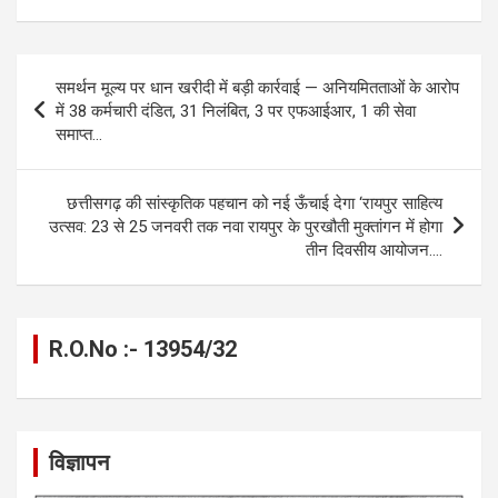
ce
se
at
e
ail
py
ar
b
n
s
gr
Li
e
Post
समर्थन मूल्य पर धान खरीदी में बड़ी कार्रवाई — अनियमितताओं के आरोप
o
g
A
a
n
navigation
में 38 कर्मचारी दंडित, 31 निलंबित, 3 पर एफआईआर, 1 की सेवा
o
er
p
m
k
समाप्त…
k
p
छत्तीसगढ़ की सांस्कृतिक पहचान को नई ऊँचाई देगा ‘रायपुर साहित्य
उत्सव: 23 से 25 जनवरी तक नवा रायपुर के पुरखौती मुक्तांगन में होगा
तीन दिवसीय आयोजन….
R.O.No :- 13954/32
विज्ञापन