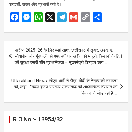
पारदर्शी, सरल और प्रभावी बनी है।
F
M
W
X
T
G
C
S
a
es
h
el
m
o
h
ce
se
at
e
ail
py
ar
b
n
s
gr
Li
e
Post
खरीफ 2025–26 के लिए बड़ी राहत: छत्तीसगढ़ में तुअर, उड़द, मूंग,
o
g
A
a
n
navigation
सोयाबीन और मूंगफली की एमएसपी पर खरीद को मंजूरी, किसानों के हितों
o
er
p
m
k
की सुरक्षा हमारी शीर्ष प्राथमिकता – मुख्यमंत्री विष्णुदेव साय….
k
p
Uttarakhand News: सीएम धामी ने पीएम मोदी के नेतृत्व की सराहना
की, कहा– “डबल इंजन सरकार उत्तराखंड की आध्यात्मिक विरासत को
विकास से जोड़ रही है…..
R.O.No :- 13954/32