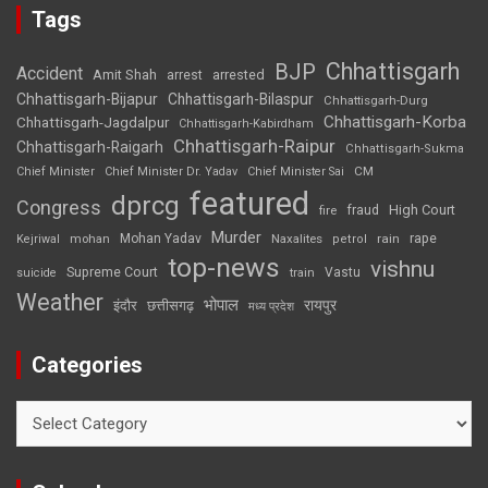
Tags
Chhattisgarh
BJP
Accident
Amit Shah
arrested
arrest
Chhattisgarh-Bijapur
Chhattisgarh-Bilaspur
Chhattisgarh-Durg
Chhattisgarh-Korba
Chhattisgarh-Jagdalpur
Chhattisgarh-Kabirdham
Chhattisgarh-Raipur
Chhattisgarh-Raigarh
Chhattisgarh-Sukma
CM
Chief Minister
Chief Minister Dr. Yadav
Chief Minister Sai
featured
dprcg
Congress
High Court
fire
fraud
Murder
rape
Mohan Yadav
Naxalites
rain
Kejriwal
mohan
petrol
top-news
vishnu
Supreme Court
Vastu
suicide
train
Weather
भोपाल
रायपुर
इंदौर
छत्तीसगढ़
मध्य प्रदेश
Categories
Categories