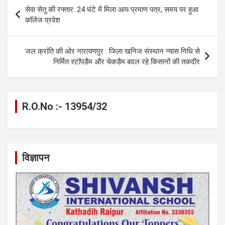
b
n
s
gr
Li
e
Post
सेवा सेतु की रफ्तार: 24 घंटे में मिला आय प्रमाण पत्र, समय पर हुआ
o
g
A
a
n
navigation
कॉलेज प्रवेश
o
er
p
m
k
k
p
जल क्रांति की ओर नारायणपुर : जिला खनिज संस्थान न्यास निधि से
निर्मित स्टॉपडैम और चेकडैम बदल रहे किसानों की तकदीर
R.O.No :- 13954/32
विज्ञापन