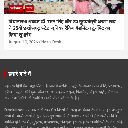
छत्तीसगढ़
राज्य
विधानसभा अध्यक्ष डॉ. रमन सिंह और उप मुख्यमंत्री अरुण साव
ने 25वीं छत्तीसगढ़ स्टेट जूनियर रैंकिंग बैडमिंटन टूर्नामेंट का
किया शुभारंभ
August 10, 2026
News Desk
हमारे बारे में
यह एक हिंदी वेब न्यूज़ पोर्टल है जिसमें ब्रेकिंग न्यूज़ के अलावा राजनीति, प्रशासन,
ट्रेंडिंग न्यूज, बॉलीवुड, खेल जगत, लाइफस्टाइल, बिजनेस, सेहत, ब्यूटी, रोजगार
तथा टेक्नोलॉजी से संबंधित खबरें पोस्ट की जाती है।
Disclaimer - समाचार से सम्बंधित किसी भी तरह के विवाद के लिए साइट के कुछ
तत्वों में उपयोगकर्ताओं द्वारा प्रस्तुत सामग्री ( समाचार / फोटो / विडियो आदि )
शामिल होगी स्वामी, मुद्रक, प्रकाशक, संपादक इस तरह के सामग्रियों के लिए कोई