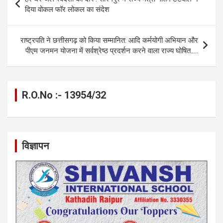
o
g
A
a
n
navigation
दिया वोकल फॉर लोकल का संदेश
o
er
p
m
k
k
p
राष्ट्रपति ने छत्तीसगढ़ को किया सम्मानित: आदि कर्मयोगी अभियान और
पीएम जनमन योजना में सर्वश्रेष्ठ प्रदर्शन करने वाला राज्य घोषित…..
R.O.No :- 13954/32
विज्ञापन