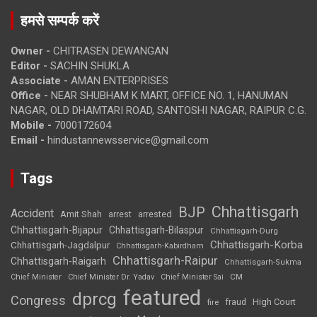
हमसे सम्पर्क करें
Owner -
CHITRASEN DEWANGAN
Editor -
SACHIN SHUKLA
Associate -
AMAN ENTERPRISES
Office -
NEAR SHUBHAM K MART, OFFICE NO. 1, HANUMAN
NAGAR, OLD DHAMTARI ROAD, SANTOSHI NAGAR, RAIPUR C.G.
Mobile -
7000172604
Email -
hindustannewsservice@gmail.com
Tags
Chhattisgarh
BJP
Accident
Amit Shah
arrested
arrest
Chhattisgarh-Bijapur
Chhattisgarh-Bilaspur
Chhattisgarh-Durg
Chhattisgarh-Korba
Chhattisgarh-Jagdalpur
Chhattisgarh-Kabirdham
Chhattisgarh-Raipur
Chhattisgarh-Raigarh
Chhattisgarh-Sukma
CM
Chief Minister
Chief Minister Dr. Yadav
Chief Minister Sai
featured
dprcg
Congress
High Court
fire
fraud