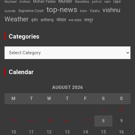
Murder
rape
Mohan Yadav
Naxalites
rain
Kejriwal
mohan
petrol
top-news
vishnu
Supreme Court
Vastu
suicide
train
Weather
भोपाल
रायपुर
इंदौर
छत्तीसगढ़
मध्य प्रदेश
Categories
Categories
Calendar
AUGUST 2026
M
T
W
T
F
S
S
1
2
3
4
5
6
7
8
9
10
11
12
13
14
15
16