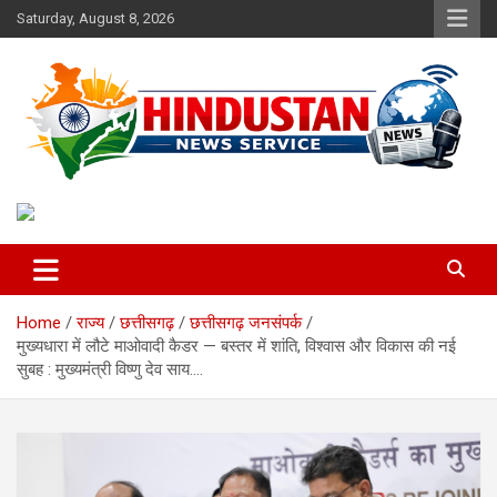
Skip
Saturday, August 8, 2026
to
content
Voice of the Nation
Hindustan News Service
Home
राज्य
छत्तीसगढ़
छत्तीसगढ़ जनसंपर्क
मुख्यधारा में लौटे माओवादी कैडर — बस्तर में शांति, विश्वास और विकास की नई
सुबह : मुख्यमंत्री विष्णु देव साय….