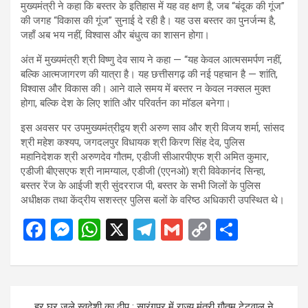
मुख्यमंत्री ने कहा कि बस्तर के इतिहास में यह वह क्षण है, जब “बंदूक की गूंज”
की जगह “विकास की गूंज” सुनाई दे रही है। यह उस बस्तर का पुनर्जन्म है,
जहाँ अब भय नहीं, विश्वास और बंधुत्व का शासन होगा।
अंत में मुख्यमंत्री श्री विष्णु देव साय ने कहा — “यह केवल आत्मसमर्पण नहीं,
बल्कि आत्मजागरण की यात्रा है। यह छत्तीसगढ़ की नई पहचान है — शांति,
विश्वास और विकास की। आने वाले समय में बस्तर न केवल नक्सल मुक्त
होगा, बल्कि देश के लिए शांति और परिवर्तन का मॉडल बनेगा।
इस अवसर पर उपमुख्यमंत्रीद्वय श्री अरुण साव और श्री विजय शर्मा, सांसद
श्री महेश कश्यप, जगदलपुर विधायक श्री किरण सिंह देव, पुलिस
महानिदेशक श्री अरुणदेव गौतम, एडीजी सीआरपीएफ श्री अमित कुमार,
एडीजी बीएसएफ श्री नामग्याल, एडीजी (एएनओ) श्री विवेकानंद सिन्हा,
बस्तर रेंज के आईजी श्री सुंदरराज पी, बस्तर के सभी जिलों के पुलिस
अधीक्षक तथा केंद्रीय सशस्त्र पुलिस बलों के वरिष्ठ अधिकारी उपस्थित थे।
F
M
W
X
T
G
C
S
a
es
h
el
m
o
h
ce
se
at
e
ail
py
ar
b
n
s
gr
Li
e
Post
हर घर जले स्वदेशी का दीप : सारंगपुर में राज्य मंत्री गौतम टेटवाल ने