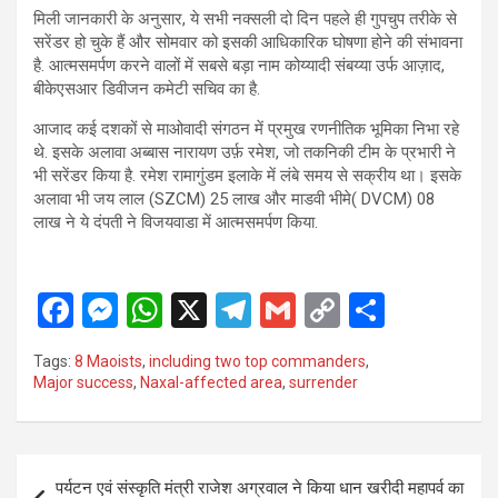
मिली जानकारी के अनुसार, ये सभी नक्सली दो दिन पहले ही गुपचुप तरीके से
सरेंडर हो चुके हैं और सोमवार को इसकी आधिकारिक घोषणा होने की संभावना
है. आत्मसमर्पण करने वालों में सबसे बड़ा नाम कोय्यादी संबय्या उर्फ आज़ाद,
बीकेएसआर डिवीजन कमेटी सचिव का है.
आजाद कई दशकों से माओवादी संगठन में प्रमुख रणनीतिक भूमिका निभा रहे
थे. इसके अलावा अब्बास नारायण उर्फ़ रमेश, जो तकनिकी टीम के प्रभारी ने
भी सरेंडर किया है. रमेश रामागुंडम इलाके में लंबे समय से सक्रीय था। इसके
अलावा भी जय लाल (SZCM) 25 लाख और माडवी भीमे( DVCM) 08
लाख ने ये दंपती ने विजयवाडा में आत्मसमर्पण किया.
F
M
W
X
T
G
C
S
a
es
h
el
m
o
h
Tags:
8 Maoists
,
including two top commanders
,
ce
se
at
e
ail
py
ar
Major success
,
Naxal-affected area
,
surrender
b
n
s
gr
Li
e
o
g
A
a
n
Post
o
er
p
m
k
पर्यटन एवं संस्कृति मंत्री राजेश अग्रवाल ने किया धान खरीदी महापर्व का