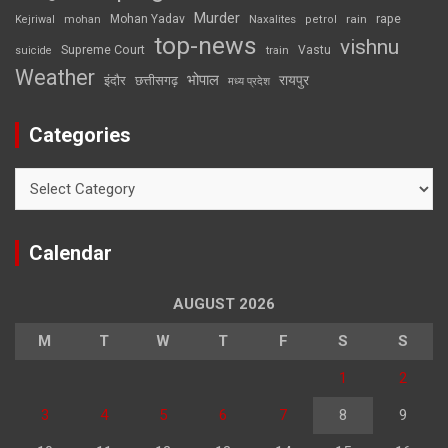
Murder
rape
Mohan Yadav
Naxalites
rain
Kejriwal
mohan
petrol
top-news
vishnu
Supreme Court
Vastu
suicide
train
Weather
भोपाल
रायपुर
इंदौर
छत्तीसगढ़
मध्य प्रदेश
Categories
Categories
Calendar
AUGUST 2026
M
T
W
T
F
S
S
1
2
3
4
5
6
7
8
9