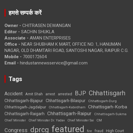
हमसे सम्पर्क करें
Owner -
CHITRASEN DEWANGAN
Editor -
SACHIN SHUKLA
Associate -
AMAN ENTERPRISES
Office -
NEAR SHUBHAM K MART, OFFICE NO. 1, HANUMAN
NAGAR, OLD DHAMTARI ROAD, SANTOSHI NAGAR, RAIPUR C.G.
Mobile -
7000172604
Email -
hindustannewsservice@gmail.com
Tags
Chhattisgarh
BJP
Accident
Amit Shah
arrested
arrest
Chhattisgarh-Bijapur
Chhattisgarh-Bilaspur
Chhattisgarh-Durg
Chhattisgarh-Korba
Chhattisgarh-Jagdalpur
Chhattisgarh-Kabirdham
Chhattisgarh-Raipur
Chhattisgarh-Raigarh
Chhattisgarh-Sukma
CM
Chief Minister
Chief Minister Dr. Yadav
Chief Minister Sai
featured
dprcg
Congress
High Court
fire
fraud