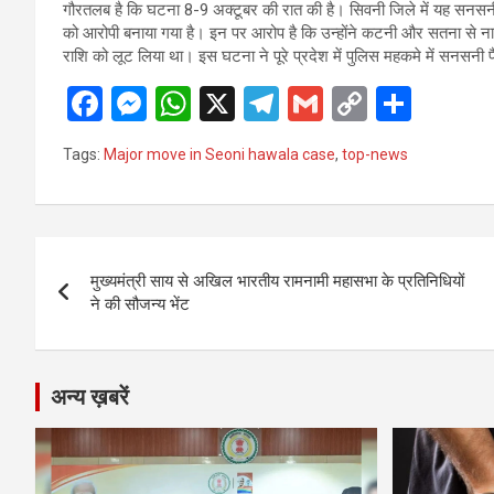
गौरतलब है कि घटना 8-9 अक्टूबर की रात की है। सिवनी जिले में यह सनसन
को आरोपी बनाया गया है। इन पर आरोप है कि उन्होंने कटनी और सतना से ना
राशि को लूट लिया था। इस घटना ने पूरे प्रदेश में पुलिस महकमे में सनसनी 
F
M
W
X
T
G
C
S
a
es
h
el
m
o
h
Tags:
Major move in Seoni hawala case
,
top-news
ce
se
at
e
ail
py
ar
b
n
s
gr
Li
e
o
g
A
a
n
Post
o
er
p
m
k
मुख्यमंत्री साय से अखिल भारतीय रामनामी महासभा के प्रतिनिधियों
navigation
ने की सौजन्य भेंट
k
p
अन्य ख़बरें