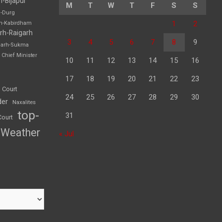
h-Bijapur
M
T
W
T
F
S
S
h-Durg
1
2
rh-Kabirdham
rh-Raigarh
3
4
5
6
7
8
9
garh-Sukma
Chief Minister
10
11
12
13
14
15
16
17
18
19
20
21
22
23
 Court
24
25
26
27
28
29
30
der
Naxalites
top-
31
Court
Weather
« Jul