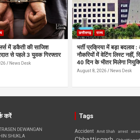
्य
छत्तीसगढ़
राज्य
लर्स में डकैती की साजिश
भर्ती प्रक्रिया में बड़ा बदलाव :
रदात से पहले 3 युवक गिरफ्तार
नौकरियों में वेटिंग लिस्ट नहीं, 
40 दिन के भीतर मिलेगा नियुक्त
026
News Desk
August 8, 2026
News Desk
क करें
Tags
TRASEN DEWANGAN
Accident
Amit Shah
arre
arrest
IN SHUKLA
Chhattisgarh