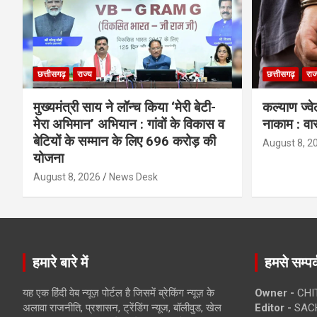
छत्तीसगढ़
राज्य
छत्तीसगढ़
राज
मुख्यमंत्री साय ने लॉन्च किया ‘मेरी बेटी-
कल्याण ज्वे
मेरा अभिमान’ अभियान : गांवों के विकास व
नाकाम : वा
बेटियों के सम्मान के लिए 696 करोड़ की
August 8, 2
योजना
August 8, 2026
News Desk
हमारे बारे में
हमसे सम्पर्
यह एक हिंदी वेब न्यूज़ पोर्टल है जिसमें ब्रेकिंग न्यूज़ के
Owner -
CHI
अलावा राजनीति, प्रशासन, ट्रेंडिंग न्यूज, बॉलीवुड, खेल
Editor -
SACH