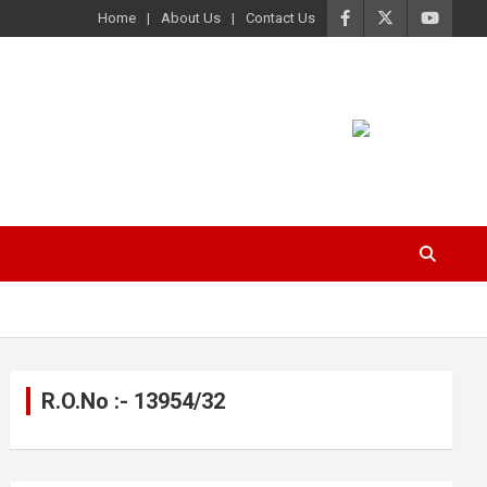
Home
About Us
Contact Us
R.O.No :- 13954/32