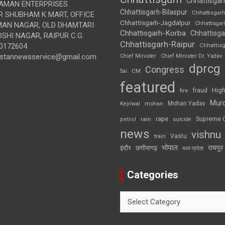
Chhattisgar
AMAN ENTERPRISES
Chhattisgarh-Bilaspur
Chhattisgar
 SHUBHAM K MART, OFFICE
Chhattisgarh-Jagdalpur
Chhattisga
UMAN NAGAR, OLD DHAMTARI
Chhattisgarh-Korba
Chhattisga
SHI NAGAR, RAIPUR C.G.
Chhattisgarh-Raipur
0172604
Chhattis
ustannewsservice@gmail.com
Chief Minister
Chief Minister Dr. Yadav
dprcg
Congress
CM
Sai
featured
High
fire
fraud
Mur
Mohan Yadav
Kejriwal
mohan
rape
Supreme 
rain
petrol
suicide
news
vishnu
Vastu
train
भोपाल
रायपुर
इंदौर
छत्तीसगढ़
मध्य प्रदेश
Categories
Categories