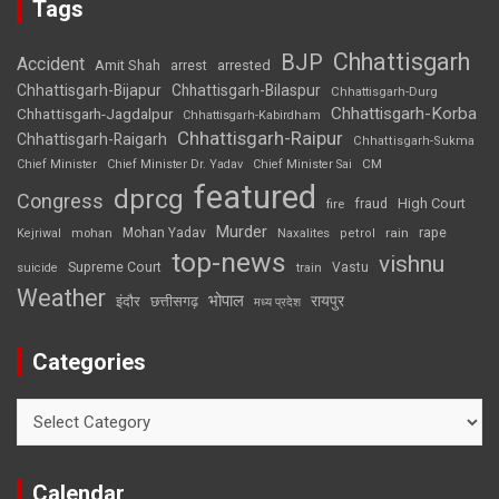
Tags
Chhattisgarh
BJP
Accident
Amit Shah
arrested
arrest
Chhattisgarh-Bijapur
Chhattisgarh-Bilaspur
Chhattisgarh-Durg
Chhattisgarh-Korba
Chhattisgarh-Jagdalpur
Chhattisgarh-Kabirdham
Chhattisgarh-Raipur
Chhattisgarh-Raigarh
Chhattisgarh-Sukma
CM
Chief Minister
Chief Minister Dr. Yadav
Chief Minister Sai
featured
dprcg
Congress
High Court
fire
fraud
Murder
rape
Mohan Yadav
Naxalites
rain
Kejriwal
mohan
petrol
top-news
vishnu
Supreme Court
Vastu
suicide
train
Weather
भोपाल
रायपुर
इंदौर
छत्तीसगढ़
मध्य प्रदेश
Categories
Categories
Calendar