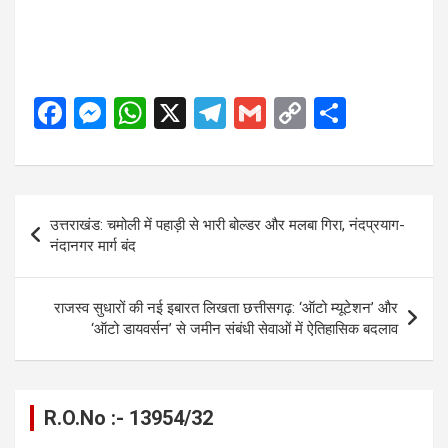
F
M
W
X
T
G
C
S
a
es
h
el
m
o
h
ce
se
at
e
ail
py
ar
b
n
s
gr
Li
e
Post
उत्तराखंड: चमोली में पहाड़ी से भारी बोल्डर और मलबा गिरा, नंदप्रयाग-
o
g
A
a
n
navigation
नंदानगर मार्ग बंद
o
er
p
m
k
k
p
राजस्व सुधारों की नई इबारत लिखता छत्तीसगढ़: ‘ऑटो म्यूटेशन’ और
‘ऑटो डायवर्सन’ से जमीन संबंधी सेवाओं में ऐतिहासिक बदलाव
R.O.No :- 13954/32