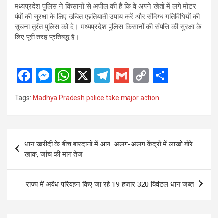
मध्यप्रदेश पुलिस ने किसानों से अपील की है कि वे अपने खेतों में लगे मोटर
पंपों की सुरक्षा के लिए उचित एहतियाती उपाय करें और संदिग्ध गतिविधियों की
सूचना तुरंत पुलिस को दें। मध्यप्रदेश पुलिस किसानों की संपत्ति की सुरक्षा के
लिए पूरी तरह प्रतिबद्ध है।
F
M
W
X
T
G
C
S
a
es
h
el
m
o
h
Tags:
Madhya Pradesh police take major action
ce
se
at
e
ail
py
ar
b
n
s
gr
Li
e
o
g
A
a
n
Post
धान खरीदी के बीच बारदानों में आग: अलग-अलग केंद्रों में लाखों बोरे
o
er
p
m
k
navigation
खाक, जांच की मांग तेज
k
p
राज्य में अवैध परिवहन किए जा रहे 19 हजार 320 क्विंटल धान जब्त