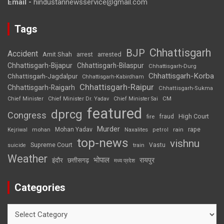
Email -
hindustannewsservice@gmail.com
Tags
Chhattisgarh
BJP
Accident
Amit Shah
arrested
arrest
Chhattisgarh-Bijapur
Chhattisgarh-Bilaspur
Chhattisgarh-Durg
Chhattisgarh-Korba
Chhattisgarh-Jagdalpur
Chhattisgarh-Kabirdham
Chhattisgarh-Raipur
Chhattisgarh-Raigarh
Chhattisgarh-Sukma
CM
Chief Minister
Chief Minister Dr. Yadav
Chief Minister Sai
featured
dprcg
Congress
High Court
fire
fraud
Murder
rape
Mohan Yadav
Naxalites
rain
Kejriwal
mohan
petrol
top-news
vishnu
Supreme Court
Vastu
suicide
train
Weather
भोपाल
रायपुर
इंदौर
छत्तीसगढ़
मध्य प्रदेश
Categories
Categories