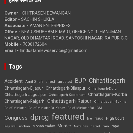
हमसे सम्पर्क करें
Owner -
CHITRASEN DEWANGAN
Editor -
SACHIN SHUKLA
Associate -
AMAN ENTERPRISES
Office -
NEAR SHUBHAM K MART, OFFICE NO. 1, HANUMAN
NAGAR, OLD DHAMTARI ROAD, SANTOSHI NAGAR, RAIPUR C.G.
Mobile -
7000172604
Email -
hindustannewsservice@gmail.com
Tags
Chhattisgarh
BJP
Accident
Amit Shah
arrested
arrest
Chhattisgarh-Bijapur
Chhattisgarh-Bilaspur
Chhattisgarh-Durg
Chhattisgarh-Korba
Chhattisgarh-Jagdalpur
Chhattisgarh-Kabirdham
Chhattisgarh-Raipur
Chhattisgarh-Raigarh
Chhattisgarh-Sukma
CM
Chief Minister
Chief Minister Dr. Yadav
Chief Minister Sai
featured
dprcg
Congress
High Court
fire
fraud
Murder
rape
Mohan Yadav
Naxalites
rain
Kejriwal
mohan
petrol