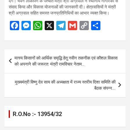
देंगे। भवन लोकार्पण के पश्चात मंत्री श्री अग्रवाल ने स्थानीय नागरिकों से
संवाद किया और विकास योजनाओं की जानकारी दी। क्षेत्रवासियों ने मंत्री
श्री अग्रवाल सहित समस्त जनप्रतिनिधियों का आभार व्यक्त किया।
F
M
W
X
T
G
C
S
a
es
h
el
m
o
h
ce
se
at
e
ail
py
ar
b
n
s
gr
Li
e
Post
मत्स्य किसानों को आर्थिक समृद्धि हेतु नवीन तकनीक एवं कौशल विकास
o
g
A
a
n
navigation
को अपनाने की जरूरत: मंत्री रामविचार नेताम…
o
er
p
m
k
k
p
मुख्यमंत्री विष्णु देव साय की अध्यक्षता में राज्य स्तरीय दिशा समिति की
बैठक संपन्न….
R.O.No :- 13954/32