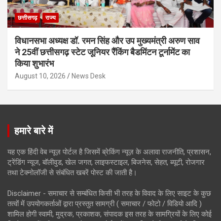
छत्तीसगढ़
राज्य
विधानसभा अध्यक्ष डॉ. रमन सिंह और उप मुख्यमंत्री अरुण साव
ने 25वीं छत्तीसगढ़ स्टेट जूनियर रैंकिंग बैडमिंटन टूर्नामेंट का
किया शुभारंभ
August 10, 2026
News Desk
हमारे बारे में
यह एक हिंदी वेब न्यूज़ पोर्टल है जिसमें ब्रेकिंग न्यूज़ के अलावा राजनीति, प्रशासन,
ट्रेंडिंग न्यूज, बॉलीवुड, खेल जगत, लाइफस्टाइल, बिजनेस, सेहत, ब्यूटी, रोजगार
तथा टेक्नोलॉजी से संबंधित खबरें पोस्ट की जाती है।
Disclaimer - समाचार से सम्बंधित किसी भी तरह के विवाद के लिए साइट के कुछ
तत्वों में उपयोगकर्ताओं द्वारा प्रस्तुत सामग्री ( समाचार / फोटो / विडियो आदि )
शामिल होगी स्वामी, मुद्रक, प्रकाशक, संपादक इस तरह के सामग्रियों के लिए कोई