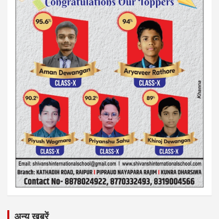
अन्य ख़बरें