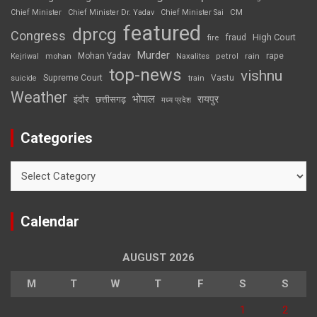
CM
Chief Minister
Chief Minister Dr. Yadav
Chief Minister Sai
featured
dprcg
Congress
High Court
fire
fraud
Murder
rape
Mohan Yadav
Naxalites
rain
Kejriwal
mohan
petrol
top-news
vishnu
Supreme Court
Vastu
suicide
train
Weather
भोपाल
रायपुर
इंदौर
छत्तीसगढ़
मध्य प्रदेश
Categories
Categories
Calendar
AUGUST 2026
M
T
W
T
F
S
S
1
2