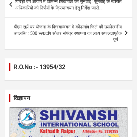
पिछड़ा वर्ग आयोग में विभिन्न शिकायतों की सुनवाई : सुनवाई के उपरांत
o
g
A
a
n
navigation
अधिकारियों को निर्णयों के क्रियान्वयन हेतु निर्देश जारी….
o
er
p
m
k
k
p
पीएम सूर्य घर योजना के क्रियान्वयन में कोंडागांव जिले की उल्लेखनीय
उपलब्धि : 500 रूफटॉप सोलर संयंत्र स्थापना का लक्ष्य सफलतापूर्वक
पूर्ण….
R.O.No :- 13954/32
विज्ञापन