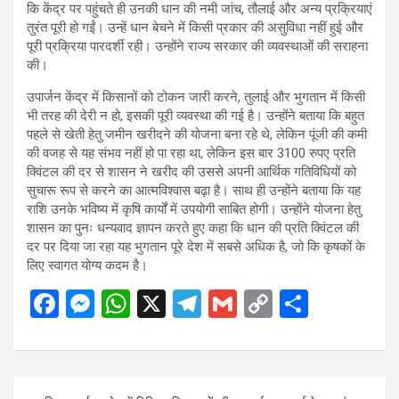
कि केंद्र पर पहुंचते ही उनकी धान की नमी जांच, तौलाई और अन्य प्रक्रियाएं
तुरंत पूरी हो गईं। उन्हें धान बेचने में किसी प्रकार की असुविधा नहीं हुई और
पूरी प्रक्रिया पारदर्शी रही। उन्होंने राज्य सरकार की व्यवस्थाओं की सराहना
की।
उपार्जन केंद्र में किसानों को टोकन जारी करने, तुलाई और भुगतान में किसी
भी तरह की देरी न हो, इसकी पूरी व्यवस्था की गई है। उन्होंने बताया कि बहुत
पहले से खेती हेतु जमीन खरीदने की योजना बना रहे थे, लेकिन पूंजी की कमी
की वजह से यह संभव नहीं हो पा रहा था, लेकिन इस बार 3100 रुपए प्रति
क्विंटल की दर से शासन ने खरीद की उससे अपनी आर्थिक गतिविधियों को
सुचारू रूप से करने का आत्मविश्वास बढ़ा है। साथ ही उन्होंने बताया कि यह
राशि उनके भविष्य में कृषि कार्यों में उपयोगी साबित होगी। उन्होंने योजना हेतु
शासन का पुनः धन्यवाद ज्ञापन करते हुए कहा कि धान की प्रति क्विंटल की
दर पर दिया जा रहा यह भुगतान पूरे देश में सबसे अधिक है, जो कि कृषकों के
लिए स्वागत योग्य कदम है।
F
M
W
X
T
G
C
S
a
es
h
el
m
o
h
ce
se
at
e
ail
py
ar
b
n
s
gr
Li
e
Post