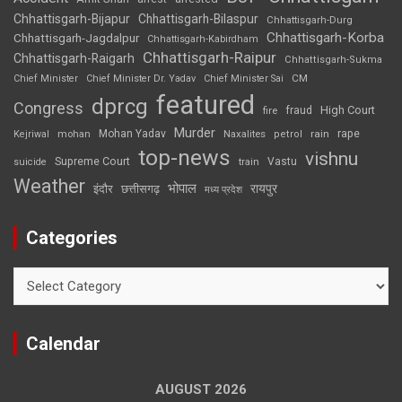
Chhattisgarh-Bijapur
Chhattisgarh-Bilaspur
Chhattisgarh-Durg
Chhattisgarh-Korba
Chhattisgarh-Jagdalpur
Chhattisgarh-Kabirdham
Chhattisgarh-Raipur
Chhattisgarh-Raigarh
Chhattisgarh-Sukma
CM
Chief Minister
Chief Minister Dr. Yadav
Chief Minister Sai
featured
dprcg
Congress
High Court
fire
fraud
Murder
rape
Mohan Yadav
Naxalites
rain
Kejriwal
mohan
petrol
top-news
vishnu
Supreme Court
Vastu
suicide
train
Weather
भोपाल
रायपुर
इंदौर
छत्तीसगढ़
मध्य प्रदेश
Categories
Categories
Calendar
AUGUST 2026