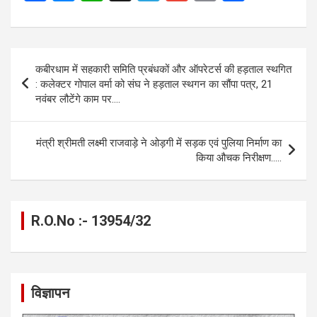
a
es
h
el
m
o
h
ce
se
at
e
ail
py
ar
b
n
s
gr
Li
e
Post
कबीरधाम में सहकारी समिति प्रबंधकों और ऑपरेटर्स की हड़ताल स्थगित
o
g
A
a
n
navigation
: कलेक्टर गोपाल वर्मा को संघ ने हड़ताल स्थगन का सौंपा पत्र, 21
o
er
p
m
k
नवंबर लौटेंगे काम पर….
k
p
मंत्री श्रीमती लक्ष्मी राजवाड़े ने ओड़गी में सड़क एवं पुलिया निर्माण का
किया औचक निरीक्षण…..
R.O.No :- 13954/32
विज्ञापन