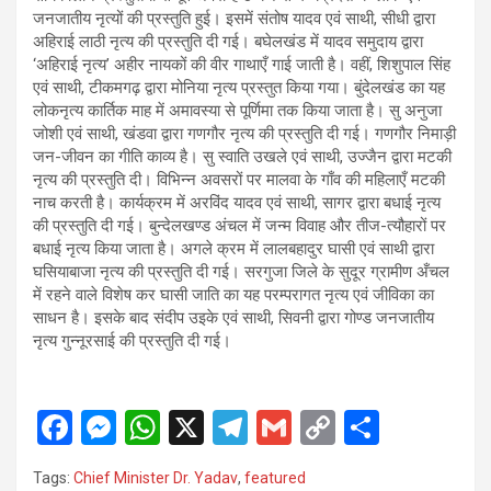
जनजातीय नृत्यों की प्रस्तुति हुई। इसमें संतोष यादव एवं साथी, सीधी द्वारा
अहिराई लाठी नृत्य की प्रस्तुति दी गई। बघेलखंड में यादव समुदाय द्वारा
‘अहिराई नृत्य’ अहीर नायकों की वीर गाथाएँ गाई जाती है। वहीं, शिशुपाल सिंह
एवं साथी, टीकमगढ़ द्वारा मोनिया नृत्य प्रस्तुत किया गया। बुंदेलखंड का यह
लोकनृत्य कार्तिक माह में अमावस्या से पूर्णिमा तक किया जाता है। सु अनुजा
जोशी एवं साथी, खंडवा द्वारा गणगौर नृत्य की प्रस्तुति दी गई। गणगौर निमाड़ी
जन-जीवन का गीति काव्य है। सु स्वाति उखले एवं साथी, उज्जैन द्वारा मटकी
नृत्य की प्रस्तुति दी। विभिन्न अवसरों पर मालवा के गाँव की महिलाएँ मटकी
नाच करती है। कार्यक्रम में अरविंद यादव एवं साथी, सागर द्वारा बधाई नृत्य
की प्रस्तुति दी गई। बुन्देलखण्ड अंचल में जन्म विवाह और तीज-त्यौहारों पर
बधाई नृत्य किया जाता है। अगले क्रम में लालबहादुर घासी एवं साथी द्वारा
घसियाबाजा नृत्य की प्रस्तुति दी गई। सरगुजा जिले के सुदूर ग्रामीण अँचल
में रहने वाले विशेष कर घासी जाति का यह परम्परागत नृत्य एवं जीविका का
साधन है। इसके बाद संदीप उइके एवं साथी, सिवनी द्वारा गोण्ड जनजातीय
नृत्य गुन्नूरसाई की प्रस्तुति दी गई।
F
M
W
X
T
G
C
S
a
es
h
el
m
o
h
Tags:
Chief Minister Dr. Yadav
,
featured