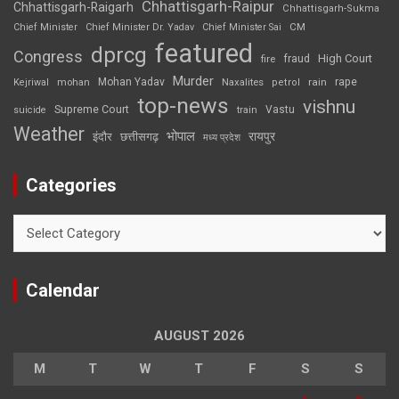
Chhattisgarh-Raipur
Chhattisgarh-Raigarh
Chhattisgarh-Sukma
CM
Chief Minister
Chief Minister Dr. Yadav
Chief Minister Sai
featured
dprcg
Congress
High Court
fire
fraud
Murder
rape
Mohan Yadav
Naxalites
rain
Kejriwal
mohan
petrol
top-news
vishnu
Supreme Court
Vastu
suicide
train
Weather
भोपाल
रायपुर
इंदौर
छत्तीसगढ़
मध्य प्रदेश
Categories
Categories
Calendar
AUGUST 2026
M
T
W
T
F
S
S