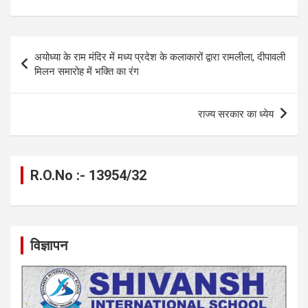
ce
se
at
e
ail
py
ar
b
n
s
gr
Li
e
o
g
A
a
n
Post
अयोध्या के राम मंदिर में मध्य प्रदेश के कलाकारों द्वारा रामलीला, दीपावली
o
er
p
m
k
navigation
मिलन समारोह में भक्ति का रंग
k
p
राज्य सरकार का ध्येय
R.O.No :- 13954/32
विज्ञापन