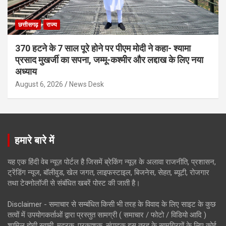
छत्तीसगढ़
राज्य
370 हटने के 7 साल पूरे होने पर पीएम मोदी ने कहा- श्यामा
प्रसाद मुखर्जी का सपना, जम्मू-कश्मीर और लद्दाख के लिए नया
अध्याय
August 6, 2026
News Desk
हमारे बारे में
यह एक हिंदी वेब न्यूज़ पोर्टल है जिसमें ब्रेकिंग न्यूज़ के अलावा राजनीति, प्रशासन,
ट्रेंडिंग न्यूज, बॉलीवुड, खेल जगत, लाइफस्टाइल, बिजनेस, सेहत, ब्यूटी, रोजगार
तथा टेक्नोलॉजी से संबंधित खबरें पोस्ट की जाती है।
Disclaimer - समाचार से सम्बंधित किसी भी तरह के विवाद के लिए साइट के कुछ
तत्वों में उपयोगकर्ताओं द्वारा प्रस्तुत सामग्री ( समाचार / फोटो / विडियो आदि )
शामिल होगी स्वामी, मुद्रक, प्रकाशक, संपादक इस तरह के सामग्रियों के लिए कोई