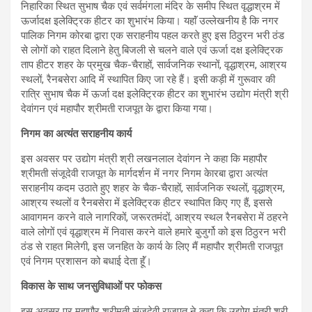
निहारिका स्थित सुभाष चैक एवं सर्वमंगला मंदिर के समीप स्थित वृद्धाश्रम में
ऊर्जादक्ष इलेक्ट्रिक हीटर का शुभारंभ किया। यहाॅं उल्लेखनीय है कि नगर
पालिक निगम कोरबा द्वारा एक सराहनीय पहल करते हुए इस ठिठुरन भरी ठंड
से लोगों को राहत दिलाने हेतु बिजली से चलने वाले एवं ऊर्जा दक्ष इलेक्ट्रिक
ताप हीटर शहर के प्रमुख चैक-चैराहों, सार्वजनिक स्थानों, वृद्धाश्रम, आश्रय
स्थलों, रैनबसेरा आदि में स्थापित किए जा रहे हैं। इसी कड़ी में गुरूवार की
रात्रि सुभाष चैक में ऊर्जा दक्ष इलेक्ट्रिक हीटर का शुभारंभ उद्योग मंत्री श्री
देवांगन एवं महापौर श्रीमती राजपूत के द्वारा किया गया।
निगम का अत्यंत सराहनीय कार्य
इस अवसर पर उद्योग मंत्री श्री लखनलाल देवांगन ने कहा कि महापौर
श्रीमती संजूदेवी राजपूत के मार्गदर्शन में नगर निगम केारबा द्वारा अत्यंत
सराहनीय कदम उठाते हुए शहर के चैक-चैराहों, सार्वजनिक स्थलों, वृद्धाश्रम,
आश्रय स्थलों व रैनबसेरा में इलेक्ट्रिक हीटर स्थापित किए गए हैं, इससे
आवागमन करने वाले नागरिकों, जरूरतमंदों, आश्रय स्थल रैनबसेरा में ठहरने
वाले लोगों एवं वृद्धाश्रम में निवास करने वाले हमारे बुजुर्गो को इस ठिठुरन भरी
ठंड से राहत मिलेगी, इस जनहित के कार्य के लिए मैं महापौर श्रीमती राजपूत
एवं निगम प्रशासन को बधाई देता हूॅं।
विकास के साथ जनसुविधाओं पर फोकस
इस अवसर पर महापौर श्रीमती संजूदेवी राजपूत ने कहा कि उद्योग मंत्री श्री