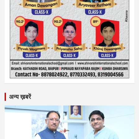
अन्य ख़बरें