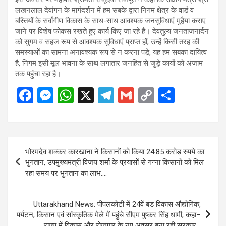
लखनलाल देवांगन के मार्गदर्शन में हम सबके द्वारा निगम क्षेत्र के वार्ड व
बस्तियों के सर्वांगीण विकास के साथ-साथ आवश्यक जनसुविधाएं मुहैया कराए
जाने पर विशेष फोकस रखते हुए कार्य किए जा रहे हैं। देवतुल्य जनताजनार्दन
को सुगम व सहज रूप से आवश्यक सुविधाएं प्राप्त हों, उन्हें किसी तरह की
समस्याओं का सामना अनावश्यक रूप से न करना पडे़, यह हम सबका दायित्व
है, निगम इसी मूल भावना के साथ लगातार जनहित से जुड़े कार्यो को अंजाम
तक पहुंचा रहा है।
F
M
W
X
T
G
C
S
a
es
h
el
m
o
h
ce
se
at
e
ail
py
ar
b
n
s
gr
Li
e
Post
भोरमदेव शक्कर कारखाना ने किसानों को किया 24.85 करोड़ रुपये का
o
g
A
a
n
navigation
भुगतान, उपमुख्यमंत्री विजय शर्मा के प्रयासों से गन्ना किसानों को मिल
o
er
p
m
k
रहा समय पर भुगतान का लाभ….
k
p
Uttarakhand News: पीपलकोटी में 24वें बंड विकास औद्योगिक,
पर्यटन, किसान एवं सांस्कृतिक मेले में पहुंचे सीएम पुष्कर सिंह धामी, कहा–
राज्य में विकास और रोजगार के नए अवसर बना रही सरकार…