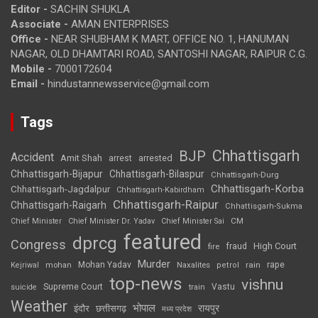
Editor -
SACHIN SHUKLA
Associate -
AMAN ENTERPRISES
Office -
NEAR SHUBHAM K MART, OFFICE NO. 1, HANUMAN
NAGAR, OLD DHAMTARI ROAD, SANTOSHI NAGAR, RAIPUR C.G.
Mobile -
7000172604
Email -
hindustannewsservice@gmail.com
Tags
Chhattisgarh
BJP
Accident
Amit Shah
arrested
arrest
Chhattisgarh-Bijapur
Chhattisgarh-Bilaspur
Chhattisgarh-Durg
Chhattisgarh-Korba
Chhattisgarh-Jagdalpur
Chhattisgarh-Kabirdham
Chhattisgarh-Raipur
Chhattisgarh-Raigarh
Chhattisgarh-Sukma
CM
Chief Minister
Chief Minister Dr. Yadav
Chief Minister Sai
featured
dprcg
Congress
High Court
fire
fraud
Murder
rape
Mohan Yadav
Naxalites
rain
Kejriwal
mohan
petrol
top-news
vishnu
Supreme Court
Vastu
suicide
train
Weather
भोपाल
रायपुर
इंदौर
छत्तीसगढ़
मध्य प्रदेश