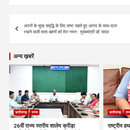
b
n
s
gr
Li
e
o
g
A
a
n
Post
o
er
p
m
k
अपनों के सुख समृद्धि के लिए कष्ट सहते हुए आनंद के साथ व्रत
navigation
रखने वाली माता-बहनों को मेरा नमन : मुख्यमंत्री डॉ. यादव
k
p
अन्य ख़बरें
छत्तीसगढ़
राज्य
छत्तीसगढ़
राज
26वीं राज्य स्तरीय शालेय क्रीड़ा
राष्ट्रीय ह