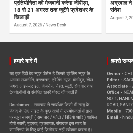
प्रतियोगिता की मेजबानी करेगा जीपीएम,
अग्रवाल ने 
18 से 21 अगस्त तक जुटेंगे प्रदेशभर के
संदेश
खिलाड़ी
August 7, 2
August 7, 2026
News Desk
हमारे बारे में
हमसे सम्पर्
यह एक हिंदी वेब न्यूज़ पोर्टल है जिसमें ब्रेकिंग न्यूज़ के
Owner -
CHI
अलावा राजनीति, प्रशासन, ट्रेंडिंग न्यूज, बॉलीवुड, खेल
Editor -
SACH
जगत, लाइफस्टाइल, बिजनेस, सेहत, ब्यूटी, रोजगार तथा
Associate -
टेक्नोलॉजी से संबंधित खबरें पोस्ट की जाती है।
Office -
NEAR
NO. 1, HAN
Disclaimer - समाचार से सम्बंधित किसी भी तरह के
ROAD, SANTO
विवाद के लिए साइट के कुछ तत्वों में उपयोगकर्ताओं द्वारा
Mobile -
700
प्रस्तुत सामग्री ( समाचार / फोटो / विडियो आदि ) शामिल
Email -
hind
होगी स्वामी, मुद्रक, प्रकाशक, संपादक इस तरह के
सामग्रियों के लिए कोई ज़िम्मेदार नहीं स्वीकार करता है।