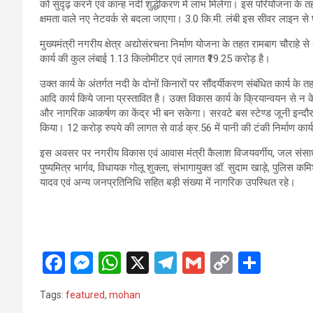
को सुदृढ़ करने एवं कान्ह नदी शुद्धीकरण में लाभ मिलेगा। इस परियोजना के त
क्षमता वाले नए नेटवर्क से बदला जाएगा। 3.0 कि.मी. लंबी इस सीवर लाइन से घनी
मुख्यमंत्री नगरीय क्षेत्र अद्योसंरचना निर्माण योजना के तहत रामबाग चौराह
कार्य की कुल लंबाई 1.13 किलोमीटर एवं लागत ₹19.25 करोड़ है।
उक्त कार्य के अंतर्गत नदी के दोनों किनारों पर सौंदर्यीकरण संबंधित कार्य के 
आदि कार्य किये जाना प्रस्तावित है। उक्त विकास कार्य के क्रियान्वयन से न क
और नागरिक आकर्षण का केंद्र भी बन सकेगा। सरवटे बस स्टेण्ड जूनी इन्दौर ब
किया। 12 करोड़ रुपये की लागत से वार्ड क्र.56 में पानी की टंकी निर्माण का
इस अवसर पर नगरीय विकास एवं आवास मंत्री कैलाश विजयवर्गीय, जल संसाधन
पुष्यमित्र भार्गव, विधायक गोलू शुक्ला, संभागायुक्त डॉ. सुदाम खाड़े, पुलिस 
यादव एवं अन्य जनप्रतिनिधि सहित बड़ी संख्या में नागरिक उपस्थित रहे।
F
M
W
X
T
G
C
S
a
es
h
el
m
o
h
Tags:
featured
,
mohan
ce
se
at
e
ail
py
ar