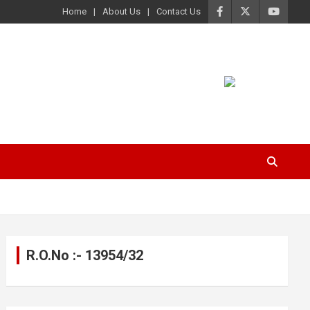
Home
About Us
Contact Us
R.O.No :- 13954/32