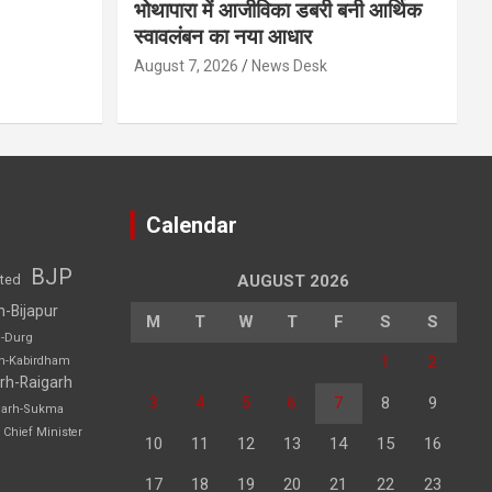
भोथापारा में आजीविका डबरी बनी आर्थिक
स्वावलंबन का नया आधार
August 7, 2026
News Desk
Calendar
BJP
sted
AUGUST 2026
h-Bijapur
M
T
W
T
F
S
S
h-Durg
1
2
rh-Kabirdham
rh-Raigarh
3
4
5
6
7
8
9
garh-Sukma
Chief Minister
10
11
12
13
14
15
16
17
18
19
20
21
22
23