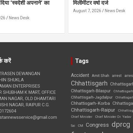
दिया ‘स्वदेशी अपनाने’ का
मिलीमीटर वर्षा दर्ज
August 7, 2026
News Desk
026
News Desk
क करें
Tags
TRASEN DEWANGAN
Accident
Amit Shah
arre
arrest
IN SHUKLA
Chhattisgarh
Chhattisgar
AMAN ENTERPRISES
Chhattisgarh-Bilaspur
Chhattisgar
 SHUBHAM K MART, OFFICE
Chhattisgarh-Jagdalpur
Chhattisga
UMAN NAGAR, OLD DHAMTARI
Chhattisgarh-Korba
Chhattisga
SHI NAGAR, RAIPUR C.G.
Chhattisgarh-Raipur
0172604
Chhattis
ustannewsservice@gmail.com
Chief Minister
Chief Minister Dr. Yadav
dprcg
Congress
CM
Sai