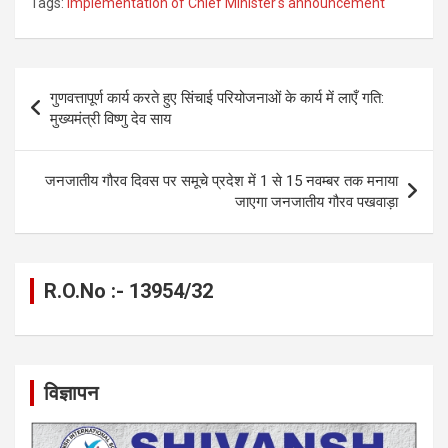
Tags:
Implementation of Chief Minister's announcement
ce
se
at
e
ail
py
ar
b
n
s
gr
Li
e
o
g
A
a
n
Post
गुणवत्तापूर्ण कार्य करते हुए सिंचाई परियोजनाओं के कार्य में लाएँ गति:
o
er
p
m
k
navigation
मुख्यमंत्री विष्णु देव साय
k
p
जनजातीय गौरव दिवस पर समूचे प्रदेश में 1 से 15 नवम्बर तक मनाया
जाएगा जनजातीय गौरव पखवाड़ा
R.O.No :- 13954/32
विज्ञापन