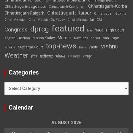
Chhattisgarh-Durg
Chhattisgarh-Korba
Chhattisgarh-Jagdalpur
Chhattisgarh-Kabirdham
Chhattisgarh-Raipur
Chhattisgarh-Raigarh
Chhattisgarh-Sukma
CM
Chief Minister
Chief Minister Dr. Yadav
Chief Minister Sai
featured
dprcg
Congress
High Court
fire
fraud
Murder
rape
Mohan Yadav
Naxalites
rain
Kejriwal
mohan
petrol
top-news
vishnu
Supreme Court
Vastu
suicide
train
Weather
भोपाल
रायपुर
इंदौर
छत्तीसगढ़
मध्य प्रदेश
Categories
Categories
Calendar
AUGUST 2026