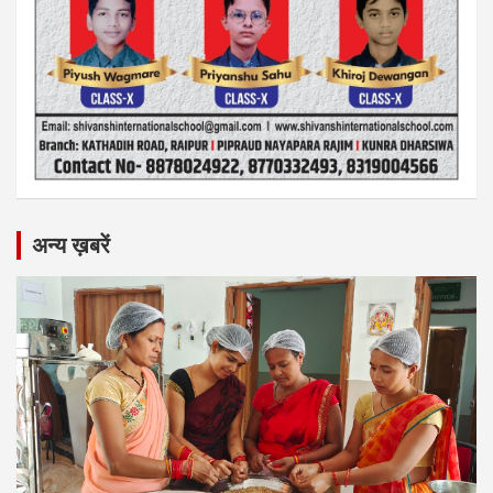
अन्य ख़बरें