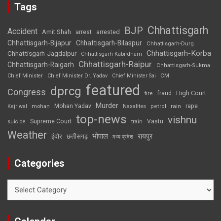
Tags
Chhattisgarh
BJP
Accident
Amit Shah
arrested
arrest
Chhattisgarh-Bijapur
Chhattisgarh-Bilaspur
Chhattisgarh-Durg
Chhattisgarh-Korba
Chhattisgarh-Jagdalpur
Chhattisgarh-Kabirdham
Chhattisgarh-Raipur
Chhattisgarh-Raigarh
Chhattisgarh-Sukma
CM
Chief Minister
Chief Minister Dr. Yadav
Chief Minister Sai
featured
dprcg
Congress
High Court
fire
fraud
Murder
rape
Mohan Yadav
Naxalites
rain
Kejriwal
mohan
petrol
top-news
vishnu
Supreme Court
Vastu
suicide
train
Weather
भोपाल
रायपुर
इंदौर
छत्तीसगढ़
मध्य प्रदेश
Categories
Categories