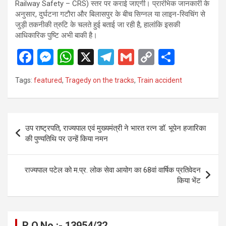
Railway Safety – CRS) स्तर पर कराई जाएगी। प्रारंभिक जानकारी के
अनुसार, दुर्घटना गटौरा और बिलासपुर के बीच सिग्नल या लाइन-स्विचिंग से
जुड़ी तकनीकी त्रुटि के चलते हुई बताई जा रही है, हालांकि इसकी
आधिकारिक पुष्टि अभी बाकी है।
F
M
W
X
T
G
C
S
a
es
h
el
m
o
h
Tags:
featured
,
Tragedy on the tracks
,
Train accident
ce
se
at
e
ail
py
ar
b
n
s
gr
Li
e
o
g
A
a
n
Post
उप राष्ट्रपति, राज्यपाल एवं मुख्यमंत्री ने भारत रत्न डॉ. भूपेन हजारिका
o
er
p
m
k
navigation
की पुण्यतिथि पर उन्हें किया नमन
k
p
राज्यपाल पटेल को म.प्र. लोक सेवा आयोग का 68वां वार्षिक प्रतिवेदन
किया भेंट
R.O.No :- 13954/32