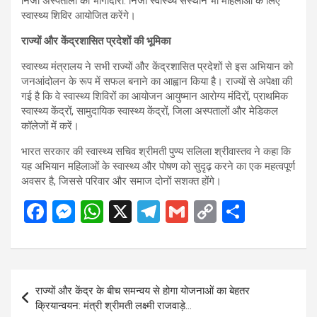
निजी अस्पतालों की भागीदारी: निजी स्वास्थ्य संस्थान भी महिलाओं के लिए
स्वास्थ्य शिविर आयोजित करेंगे।
राज्यों और केंद्रशासित प्रदेशों की भूमिका
स्वास्थ्य मंत्रालय ने सभी राज्यों और केंद्रशासित प्रदेशों से इस अभियान को
जनआंदोलन के रूप में सफल बनाने का आह्वान किया है। राज्यों से अपेक्षा की
गई है कि वे स्वास्थ्य शिविरों का आयोजन आयुष्मान आरोग्य मंदिरों, प्राथमिक
स्वास्थ्य केंद्रों, सामुदायिक स्वास्थ्य केंद्रों, जिला अस्पतालों और मेडिकल
कॉलेजों में करें।
भारत सरकार की स्वास्थ्य सचिव श्रीमती पुण्य सलिला श्रीवास्तव ने कहा कि
यह अभियान महिलाओं के स्वास्थ्य और पोषण को सुदृढ़ करने का एक महत्वपूर्ण
अवसर है, जिससे परिवार और समाज दोनों सशक्त होंगे।
F
M
W
X
T
G
C
S
a
es
h
el
m
o
h
ce
se
at
e
ail
py
ar
b
n
s
gr
Li
e
Post
राज्यों और केंद्र के बीच समन्वय से होगा योजनाओं का बेहतर
o
g
A
a
n
navigation
क्रियान्वयन: मंत्री श्रीमती लक्ष्मी राजवाड़े…