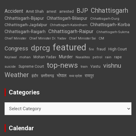
Chhattisgarh
BJP
Accident
Amit Shah
arrested
arrest
Chhattisgarh-Bijapur
Chhattisgarh-Bilaspur
Chhattisgarh-Durg
Chhattisgarh-Korba
Chhattisgarh-Jagdalpur
Chhattisgarh-Kabirdham
Chhattisgarh-Raipur
Chhattisgarh-Raigarh
Chhattisgarh-Sukma
CM
Chief Minister
Chief Minister Dr. Yadav
Chief Minister Sai
featured
dprcg
Congress
High Court
fire
fraud
Murder
rape
Mohan Yadav
Naxalites
rain
Kejriwal
mohan
petrol
top-news
vishnu
Supreme Court
Vastu
suicide
train
Weather
भोपाल
रायपुर
इंदौर
छत्तीसगढ़
मध्य प्रदेश
Categories
Categories
Calendar