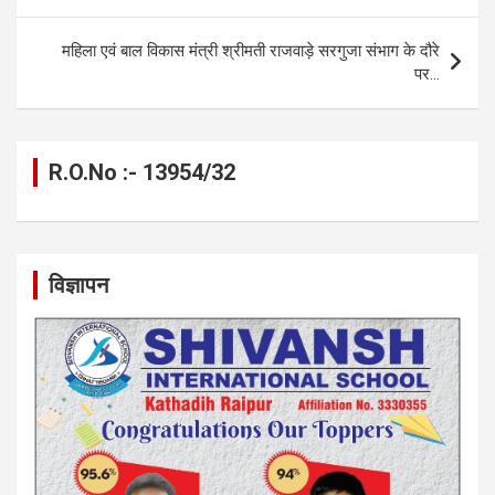
o
er
p
m
k
k
p
महिला एवं बाल विकास मंत्री श्रीमती राजवाड़े सरगुजा संभाग के दौरे
पर…
R.O.No :- 13954/32
विज्ञापन