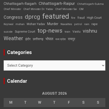
Chhattisgarh-Raipur
Chhattisgarh-Raigarh
Chhattisgarh-Sukma
CM
Chief Minister
Chief Minister Dr. Yadav
Chief Minister Sai
featured
dprcg
Congress
High Court
fire
fraud
Murder
rape
Mohan Yadav
Naxalites
rain
Kejriwal
mohan
petrol
top-news
vishnu
Supreme Court
Vastu
suicide
train
Weather
भोपाल
रायपुर
इंदौर
छत्तीसगढ़
मध्य प्रदेश
Categories
Categories
Calendar
AUGUST 2026
M
T
W
T
F
S
S