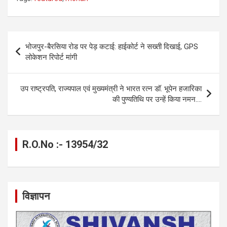
ce
se
at
e
ail
py
ar
b
n
s
gr
Li
e
o
g
A
a
n
Post
भोजपुर-बैरसिया रोड पर पेड़ कटाई: हाईकोर्ट ने सख्ती दिखाई, GPS
o
er
p
m
k
navigation
लोकेशन रिपोर्ट मांगी
k
p
उप राष्ट्रपति, राज्यपाल एवं मुख्यमंत्री ने भारत रत्न डॉ. भूपेन हजारिका
की पुण्यतिथि पर उन्हें किया नमन….
R.O.No :- 13954/32
विज्ञापन