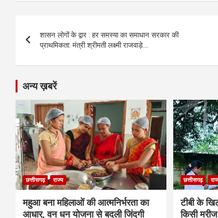
ce
se
at
e
ail
py
ar
b
n
s
gr
Li
e
Post
o
g
A
a
n
शासन लोगों के द्वार : हर समस्या का समाधान सरकार की
navigation
o
er
p
m
k
प्राथमिकता: मंत्री श्रीमती लक्ष्मी राजवाड़े….
k
p
अन्य ख़बरें
छत्तीसगढ़
राज्य
छत्तीसगढ़
राज
महुआ बना महिलाओं की आत्मनिर्भरता का
टीबी के खिल
आधार, वन धन योजना से बदली जिंदगी
किसी मरीज 