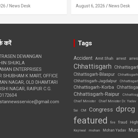
026
News Desk
August 6, 2026
News Desk
क करें
Tags
TRASEN DEWANGAN
Accident
Amit Shah
arre
arrest
IN SHUKLA
Chhattisgarh
Chhattisgar
AMAN ENTERPRISES
Chhattisgarh-Bilaspur
Chhattisgar
 SHUBHAM K MART, OFFICE
Chhattisgarh-Jagdalpur
Chhattisga
UMAN NAGAR, OLD DHAMTARI
Chhattisgarh-Korba
Chhattisga
SHI NAGAR, RAIPUR C.G.
Chhattisgarh-Raipur
0172604
Chhattis
ustannewsservice@gmail.com
Chief Minister
Chief Minister Dr. Yadav
dprcg
Congress
CM
Sai
featured
High
fire
fraud
Mur
Mohan Yadav
Kejriwal
mohan