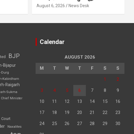
August 6, 2026
News Desk
Calendar
BJP
sted
AUGUST 2026
h-Bijapur
M
T
W
T
F
S
S
h-Durg
1
2
rh-Kabirdham
rh-Raigarh
3
4
5
6
7
8
9
garh-Sukma
Chief Minister
10
11
12
13
14
15
16
17
18
19
20
21
22
23
 Court
24
25
26
27
28
29
30
der
Naxalites