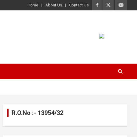
Home
About Us
Contact Us
R.O.No :- 13954/32