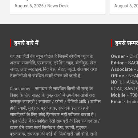
August 6, 2026
News Desk
August 6, 2
हमारे बारे में
हमसे सम्पर्
यह एक हिंदी वेब न्यूज़ पोर्टल है जिसमें ब्रेकिंग न्यूज़ के
Owner -
CHI
अलावा राजनीति, प्रशासन, ट्रेंडिंग न्यूज, बॉलीवुड, खेल
Editor -
SACH
जगत, लाइफस्टाइल, बिजनेस, सेहत, ब्यूटी, रोजगार तथा
Associate -
टेक्नोलॉजी से संबंधित खबरें पोस्ट की जाती है।
Office -
NEAR
NO. 1, HAN
Disclaimer - समाचार से सम्बंधित किसी भी तरह के
ROAD, SANTO
विवाद के लिए साइट के कुछ तत्वों में उपयोगकर्ताओं द्वारा
Mobile -
700
प्रस्तुत सामग्री ( समाचार / फोटो / विडियो आदि ) शामिल
Email -
hind
होगी स्वामी, मुद्रक, प्रकाशक, संपादक इस तरह के
सामग्रियों के लिए कोई ज़िम्मेदार नहीं स्वीकार करता है।
न्यूज़ पोर्टल में प्रकाशित ऐसी सामग्री के लिए संवाददाता /
खबर देने वाला स्वयं जिम्मेदार होगा, स्वामी, मुद्रक,
प्रकाशक, संपादक की कोई भी जिम्मेदारी नहीं होगी. सभी