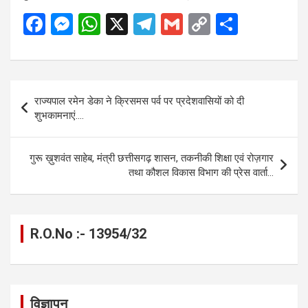
F
M
W
X
T
G
C
S
a
es
h
el
m
o
h
ce
se
at
e
ail
py
ar
b
n
s
gr
Li
e
Post
राज्यपाल रमेन डेका ने क्रिसमस पर्व पर प्रदेशवासियों को दी
o
g
A
a
n
navigation
शुभकामनाएं….
o
er
p
m
k
k
p
गुरू ख़ुशवंत साहेब, मंत्री छत्तीसगढ़ शासन, तकनीकी शिक्षा एवं रोज़गार
तथा कौशल विकास विभाग की प्रेस वार्ता…
R.O.No :- 13954/32
विज्ञापन