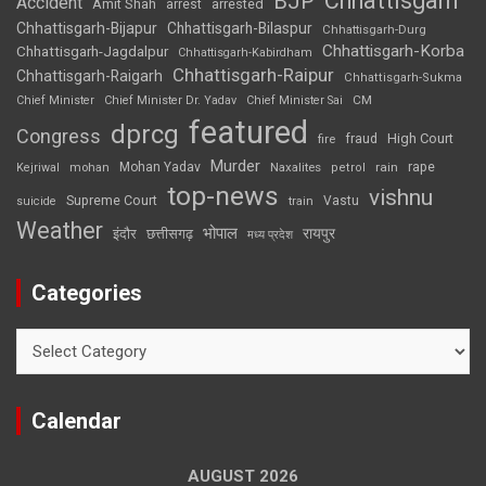
Chhattisgarh
BJP
Accident
Amit Shah
arrested
arrest
Chhattisgarh-Bijapur
Chhattisgarh-Bilaspur
Chhattisgarh-Durg
Chhattisgarh-Korba
Chhattisgarh-Jagdalpur
Chhattisgarh-Kabirdham
Chhattisgarh-Raipur
Chhattisgarh-Raigarh
Chhattisgarh-Sukma
CM
Chief Minister
Chief Minister Dr. Yadav
Chief Minister Sai
featured
dprcg
Congress
High Court
fire
fraud
Murder
rape
Mohan Yadav
Naxalites
rain
Kejriwal
mohan
petrol
top-news
vishnu
Supreme Court
Vastu
suicide
train
Weather
भोपाल
रायपुर
इंदौर
छत्तीसगढ़
मध्य प्रदेश
Categories
Categories
Calendar
AUGUST 2026