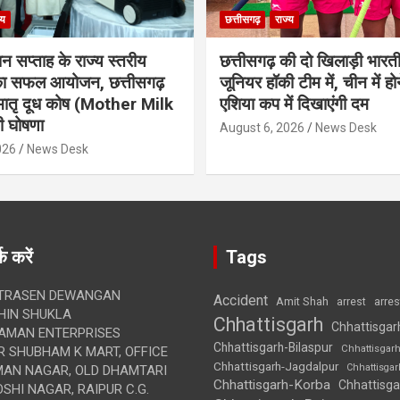
्य
छत्तीसगढ़
राज्य
ान सप्ताह के राज्य स्तरीय
छत्तीसगढ़ की दो खिलाड़ी भारत
 का सफल आयोजन, छत्तीसगढ़
जूनियर हॉकी टीम में, चीन में होन
मातृ दूध कोष (Mother Milk
एशिया कप में दिखाएंगी दम
 घोषणा
August 6, 2026
News Desk
026
News Desk
क करें
Tags
TRASEN DEWANGAN
Accident
Amit Shah
arre
arrest
IN SHUKLA
Chhattisgarh
Chhattisgar
AMAN ENTERPRISES
Chhattisgarh-Bilaspur
Chhattisgar
 SHUBHAM K MART, OFFICE
Chhattisgarh-Jagdalpur
Chhattisga
UMAN NAGAR, OLD DHAMTARI
Chhattisgarh-Korba
Chhattisga
SHI NAGAR, RAIPUR C.G.