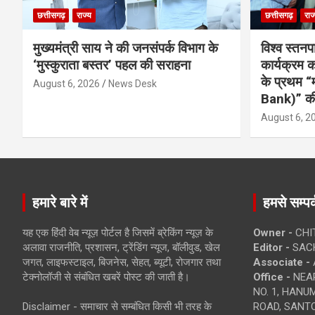
छत्तीसगढ़
राज्य
छत्तीसगढ़
राज
मुख्यमंत्री साय ने की जनसंपर्क विभाग के
विश्व स्तनप
‘मुस्कुराता बस्तर’ पहल की सराहना
कार्यक्रम
के प्रथम “
August 6, 2026
News Desk
Bank)” की
August 6, 2
हमारे बारे में
हमसे सम्पर्
यह एक हिंदी वेब न्यूज़ पोर्टल है जिसमें ब्रेकिंग न्यूज़ के
Owner -
CHI
अलावा राजनीति, प्रशासन, ट्रेंडिंग न्यूज, बॉलीवुड, खेल
Editor -
SACH
जगत, लाइफस्टाइल, बिजनेस, सेहत, ब्यूटी, रोजगार तथा
Associate -
टेक्नोलॉजी से संबंधित खबरें पोस्ट की जाती है।
Office -
NEAR
NO. 1, HAN
Disclaimer - समाचार से सम्बंधित किसी भी तरह के
ROAD, SANTO