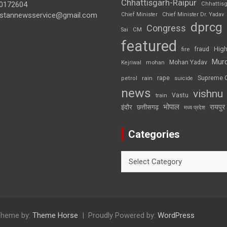
Chhattisgarh-Raipur
0172604
Chhattis
ustannewsservice@gmail.com
Chief Minister
Chief Minister Dr. Yadav
dprcg
Congress
CM
Sai
featured
High
fire
fraud
Mur
Mohan Yadav
Kejriwal
mohan
rape
Supreme 
rain
petrol
suicide
news
vishnu
Vastu
train
भोपाल
रायपुर
इंदौर
छत्तीसगढ़
मध्य प्रदेश
Categories
Categories
heme by:
Theme Horse
Proudly Powered by:
WordPress