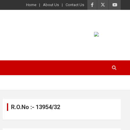
Home
About Us
Contact Us
R.O.No :- 13954/32