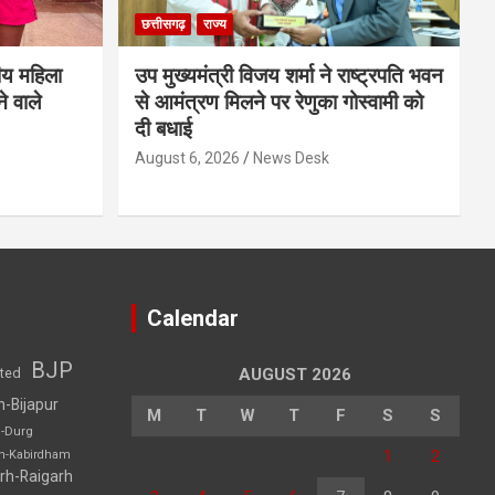
छत्तीसगढ़
राज्य
ीय महिला
उप मुख्यमंत्री विजय शर्मा ने राष्ट्रपति भवन
े वाले
से आमंत्रण मिलने पर रेणुका गोस्वामी को
दी बधाई
August 6, 2026
News Desk
Calendar
BJP
sted
AUGUST 2026
h-Bijapur
M
T
W
T
F
S
S
h-Durg
1
2
rh-Kabirdham
rh-Raigarh