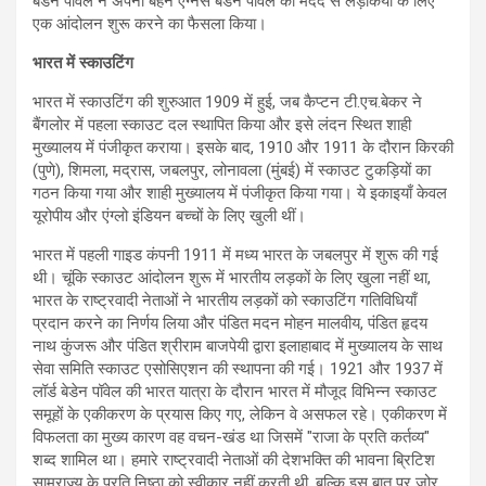
बेडेन पॉवेल ने अपनी बहन एग्नेस बेडेन पॉवेल की मदद से लड़कियों के लिए
एक आंदोलन शुरू करने का फैसला किया।
भारत में स्काउटिंग
भारत में स्काउटिंग की शुरुआत 1909 में हुई, जब कैप्टन टी.एच.बेकर ने
बैंगलोर में पहला स्काउट दल स्थापित किया और इसे लंदन स्थित शाही
मुख्यालय में पंजीकृत कराया। इसके बाद, 1910 और 1911 के दौरान किरकी
(पुणे), शिमला, मद्रास, जबलपुर, लोनावला (मुंबई) में स्काउट टुकड़ियों का
गठन किया गया और शाही मुख्यालय में पंजीकृत किया गया। ये इकाइयाँ केवल
यूरोपीय और एंग्लो इंडियन बच्चों के लिए खुली थीं।
भारत में पहली गाइड कंपनी 1911 में मध्य भारत के जबलपुर में शुरू की गई
थी। चूंकि स्काउट आंदोलन शुरू में भारतीय लड़कों के लिए खुला नहीं था,
भारत के राष्ट्रवादी नेताओं ने भारतीय लड़कों को स्काउटिंग गतिविधियाँ
प्रदान करने का निर्णय लिया और पंडित मदन मोहन मालवीय, पंडित हृदय
नाथ कुंजरू और पंडित श्रीराम बाजपेयी द्वारा इलाहाबाद में मुख्यालय के साथ
सेवा समिति स्काउट एसोसिएशन की स्थापना की गई। 1921 और 1937 में
लॉर्ड बेडेन पॉवेल की भारत यात्रा के दौरान भारत में मौजूद विभिन्न स्काउट
समूहों के एकीकरण के प्रयास किए गए, लेकिन वे असफल रहे। एकीकरण में
विफलता का मुख्य कारण वह वचन-खंड था जिसमें "राजा के प्रति कर्तव्य"
शब्द शामिल था। हमारे राष्ट्रवादी नेताओं की देशभक्ति की भावना ब्रिटिश
साम्राज्य के प्रति निष्ठा को स्वीकार नहीं करती थी, बल्कि इस बात पर ज़ोर