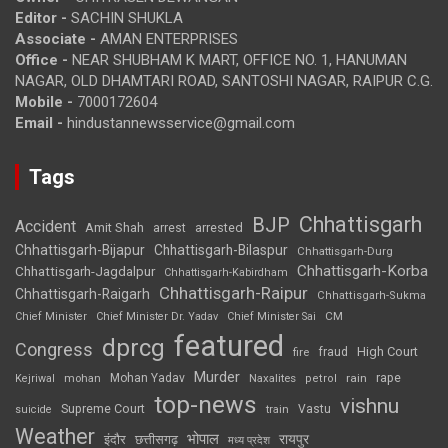
Editor -
SACHIN SHUKLA
Associate -
AMAN ENTERPRISES
Office -
NEAR SHUBHAM K MART, OFFICE NO. 1, HANUMAN
NAGAR, OLD DHAMTARI ROAD, SANTOSHI NAGAR, RAIPUR C.G.
Mobile -
7000172604
Email -
hindustannewsservice@gmail.com
Tags
Chhattisgarh
BJP
Accident
Amit Shah
arrested
arrest
Chhattisgarh-Bijapur
Chhattisgarh-Bilaspur
Chhattisgarh-Durg
Chhattisgarh-Korba
Chhattisgarh-Jagdalpur
Chhattisgarh-Kabirdham
Chhattisgarh-Raipur
Chhattisgarh-Raigarh
Chhattisgarh-Sukma
CM
Chief Minister
Chief Minister Dr. Yadav
Chief Minister Sai
featured
dprcg
Congress
High Court
fire
fraud
Murder
rape
Mohan Yadav
Naxalites
rain
Kejriwal
mohan
petrol
top-news
vishnu
Supreme Court
Vastu
suicide
train
Weather
भोपाल
रायपुर
इंदौर
छत्तीसगढ़
मध्य प्रदेश