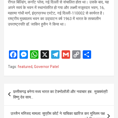
रीगल बिल्डिंग, कनॉट प्लेस, नई दिल्ली से संचालित होता था। उसके बाद, यह
अपने स्वयं के भवन में स्थानांतरित हो गया और लक्ष्मी मजूमदार भवन, 16,
महात्मा गांधी मार्ग, इंद्रप्रस्थ एस्टेट, नई दिल्ली-110002 से कार्यरत है।
राष्ट्रीय मुख्यालय भवन का उद्घाटन वर्ष 1963 में भारत के तत्कालीन
उपराष्ट्रपति डॉ. जाकिर हुसैन ने किया था।
F
M
W
X
T
G
C
S
a
es
h
el
m
o
h
Tags:
featured
,
Governor Patel
ce
se
at
e
ail
py
ar
b
n
s
gr
Li
e
o
g
A
a
n
Post
छत्तीसगढ़ बनेगा मध्य भारत का टेक्नोलॉजी और नवाचार हब : मुख्यमंत्री
o
er
p
m
k
navigation
विष्णु देव साय…
k
p
उज्जैन मस्जिद मामला: सुप्रीम कोर्ट ने याचिका खारिज कर मुस्लिम पक्ष