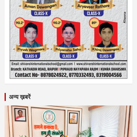
अन्य ख़बरें