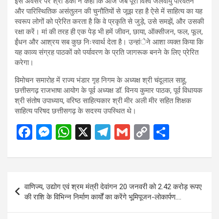
इस अवसर पर श्री डेका ने कहा कि आज जब पूरा विश्व जलवायु परिवर्तन
और पारिस्थितिक असंतुलन की चुनौतियों से जूझ रहा है ऐसे में साहित्य का यह
स्वरूप लोगों को प्रेरित करता है कि वे प्रकृति से जुड़े, उसे समझें, और उसकी
रक्षा करें। मां की तरह ही एक पेड़ भी हमें जीवन, छाया, ऑक्सीजन, फल, फूल,
ईंधन और आश्रय सब कुछ निःस्वार्थ देता है। उन्हांेने आशा व्यक्त किया कि
यह काव्य संग्रह पाठकों को पर्यावरण के प्रति जागरूक बनने के लिए प्रेरित
करेगा।
विमोचन समारोह में राज्य भंडार गृह निगम के अध्यक्ष श्री चंदूलाल साहू,
छत्तीसगढ़ राजभाषा आयोग के पूर्व अध्यक्ष डॉ. विनय कुमार पाठक, पूर्व विधायक
श्री संतोष उपाध्याय, वरिष्ठ साहित्यकार श्री मीर अली मीर सहित शिक्षक
साहित्य परिषद छत्तीसगढ़ के सदस्य उपस्थित थे।
F
M
W
X
T
G
C
S
a
es
h
el
m
o
h
ce
se
at
e
ail
py
ar
b
n
s
gr
Li
e
Post
वाणिज्य, उद्योग एवं श्रम मंत्री देवांगन 20 जनवरी को 2.42 करोड़ रूपए
o
g
A
a
n
navigation
की राशि के विभिन्न निर्माण कार्यों का करेंगे भूमिपूजन-लोकार्पण….
o
er
p
m
k