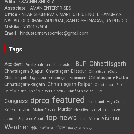
Editor -
SACHIN SHUKLA
Associate -
AMAN ENTERPRISES
Office -
NEAR SHUBHAM K MART, OFFICE NO. 1, HANUMAN
NAGAR, OLD DHAMTARI ROAD, SANTOSHI NAGAR, RAIPUR C.G.
Mobile -
7000172604
Email -
hindustannewsservice@gmail.com
Tags
Chhattisgarh
BJP
Accident
Amit Shah
arrested
arrest
Chhattisgarh-Bijapur
Chhattisgarh-Bilaspur
Chhattisgarh-Durg
Chhattisgarh-Korba
Chhattisgarh-Jagdalpur
Chhattisgarh-Kabirdham
Chhattisgarh-Raipur
Chhattisgarh-Raigarh
Chhattisgarh-Sukma
CM
Chief Minister
Chief Minister Dr. Yadav
Chief Minister Sai
featured
dprcg
Congress
High Court
fire
fraud
Murder
rape
Mohan Yadav
Naxalites
rain
Kejriwal
mohan
petrol
top-news
vishnu
Supreme Court
Vastu
suicide
train
Weather
भोपाल
रायपुर
इंदौर
छत्तीसगढ़
मध्य प्रदेश