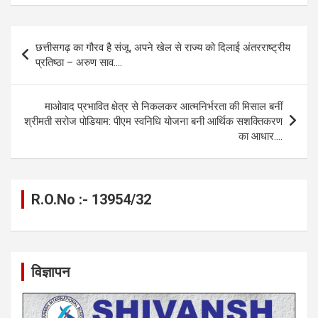
ce
se
at
e
ail
py
ar
b
n
s
gr
Li
e
Post
छत्तीसगढ़ का गौरव है संजू, अपने खेल से राज्य को दिलाई अंतरराष्ट्रीय
o
g
A
a
n
navigation
प्रतिष्ठा – अरुण साव….
o
er
p
m
k
k
p
माओवाद प्रभावित क्षेत्र से निकलकर आत्मनिर्भरता की मिसाल बनीं
श्रीमती सरोज पोडियाम: पीएम स्वनिधि योजना बनी आर्थिक सशक्तिकरण
का आधार….
R.O.No :- 13954/32
विज्ञापन