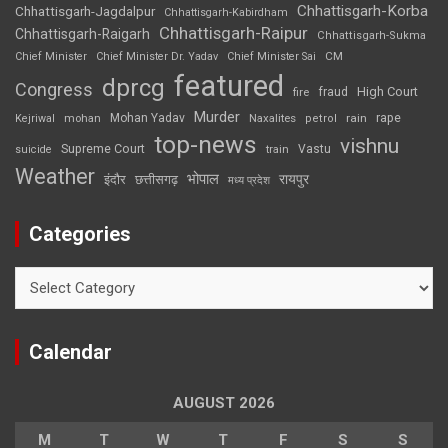
Chhattisgarh-Korba
Chhattisgarh-Jagdalpur
Chhattisgarh-Kabirdham
Chhattisgarh-Raipur
Chhattisgarh-Raigarh
Chhattisgarh-Sukma
CM
Chief Minister
Chief Minister Dr. Yadav
Chief Minister Sai
featured
dprcg
Congress
High Court
fire
fraud
Murder
rape
Mohan Yadav
Naxalites
rain
Kejriwal
mohan
petrol
top-news
vishnu
Supreme Court
Vastu
suicide
train
Weather
भोपाल
रायपुर
इंदौर
छत्तीसगढ़
मध्य प्रदेश
Categories
Categories
Calendar
AUGUST 2026
M
T
W
T
F
S
S