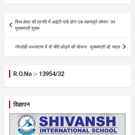
b
n
s
gr
Li
e
o
g
A
a
n
Post
विंध्य क्षेत्र की प्रगति में आईटी पार्क होगा एक महत्वपूर्ण सोपान: उप
o
er
p
m
k
navigation
मुख्यमंत्री शुक्ल
k
p
नौरादेही अभयारण्य में भी चीते छोड़ने की योजना : मुख्यमंत्री डॉ. यादव
R.O.No :- 13954/32
विज्ञापन