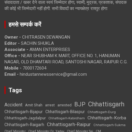
संवाददाता / खबर देने वाला स्वयं जिम्मेदार होगा, स्वामी, मुद्रक, प्रकाशक, संपादक
की कोई भी जिम्मेदारी नहीं होगी. सभी विवादों का न्यायक्षेत्र रायपुर होगा
हमसे सम्पर्क करें
Owner -
CHITRASEN DEWANGAN
Editor -
SACHIN SHUKLA
Associate -
AMAN ENTERPRISES
Office -
NEAR SHUBHAM K MART, OFFICE NO. 1, HANUMAN
NAGAR, OLD DHAMTARI ROAD, SANTOSHI NAGAR, RAIPUR C.G.
Mobile -
7000172604
Email -
hindustannewsservice@gmail.com
Tags
Chhattisgarh
BJP
Accident
Amit Shah
arrested
arrest
Chhattisgarh-Bijapur
Chhattisgarh-Bilaspur
Chhattisgarh-Durg
Chhattisgarh-Korba
Chhattisgarh-Jagdalpur
Chhattisgarh-Kabirdham
Chhattisgarh-Raipur
Chhattisgarh-Raigarh
Chhattisgarh-Sukma
CM
Chief Minister
Chief Minister Dr. Yadav
Chief Minister Sai