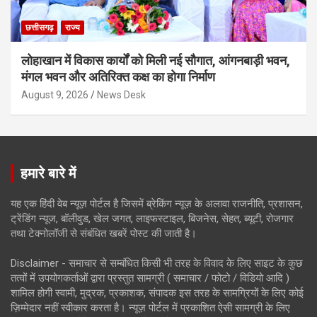
छत्तीसगढ़
राज्य
लोहाखान में विकास कार्यों को मिली नई सौगात, आंगनबाड़ी भवन,
मंगल भवन और अतिरिक्त कक्ष का होगा निर्माण
August 9, 2026
News Desk
हमारे बारे में
यह एक हिंदी वेब न्यूज़ पोर्टल है जिसमें ब्रेकिंग न्यूज़ के अलावा राजनीति, प्रशासन,
ट्रेंडिंग न्यूज, बॉलीवुड, खेल जगत, लाइफस्टाइल, बिजनेस, सेहत, ब्यूटी, रोजगार
तथा टेक्नोलॉजी से संबंधित खबरें पोस्ट की जाती है।
Disclaimer - समाचार से सम्बंधित किसी भी तरह के विवाद के लिए साइट के कुछ
तत्वों में उपयोगकर्ताओं द्वारा प्रस्तुत सामग्री ( समाचार / फोटो / विडियो आदि )
शामिल होगी स्वामी, मुद्रक, प्रकाशक, संपादक इस तरह के सामग्रियों के लिए कोई
ज़िम्मेदार नहीं स्वीकार करता है। न्यूज़ पोर्टल में प्रकाशित ऐसी सामग्री के लिए