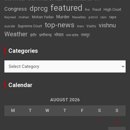
featured
dprcg
Congress
High Court
fire
fraud
Murder
rape
Mohan Yadav
Naxalites
rain
Kejriwal
mohan
petrol
top-news
vishnu
Supreme Court
Vastu
suicide
train
Weather
भोपाल
रायपुर
इंदौर
छत्तीसगढ़
मध्य प्रदेश
Categories
Categories
Calendar
AUGUST 2026
M
T
W
T
F
S
S
1
2