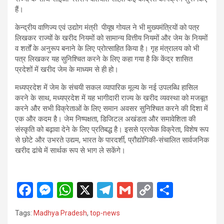
हैं।
केन्द्रीय वाणिज्य एवं उद्योग मंत्री पीयूष गोयल ने भी मुख्यमंत्रियों को पत्र
लिखकर राज्यों के खरीद नियमों को सामान्य वित्तीय नियमों और जेम के नियमों
व शर्तों के अनुरूप बनाने के लिए प्रोत्साहित किया है। गृह मंत्रालय को भी
पत्र लिखकर यह सुनिश्चित करने के लिए कहा गया है कि केंद्र शासित
प्रदेशों में खरीद जेम के माध्यम से ही हो।
मध्यप्रदेश में जेम के संचयी सकल व्यापारिक मूल्य के नई उपलब्धि हासिल
करने के साथ, मध्यप्रदेश में यह भागीदारी राज्य के खरीद व्यवस्था को मजबूत
करने और सभी विक्रेताओं के लिए समान अवसर सुनिश्चित करने की दिशा में
एक और कदम है। जेम निष्पक्षता, डिजिटल अखंडता और समावेशिता की
संस्कृति को बढ़ावा देने के लिए प्रतिबद्ध है। इससे प्रत्येक विक्रेता, विशेष रूप
से छोटे और उभरते उद्यम, भारत के पारदर्शी, प्रौद्योगिकी-संचालित सार्वजनिक
खरीद ढांचे में सार्थक रूप से भाग ले सकेंगे।
F
M
W
X
T
G
C
S
a
es
h
el
m
o
h
Tags:
Madhya Pradesh
,
top-news
ce
se
at
e
ail
py
ar