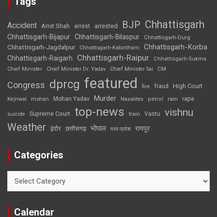
Tags
Chhattisgarh
BJP
Accident
Amit Shah
arrested
arrest
Chhattisgarh-Bijapur
Chhattisgarh-Bilaspur
Chhattisgarh-Durg
Chhattisgarh-Korba
Chhattisgarh-Jagdalpur
Chhattisgarh-Kabirdham
Chhattisgarh-Raipur
Chhattisgarh-Raigarh
Chhattisgarh-Sukma
CM
Chief Minister
Chief Minister Dr. Yadav
Chief Minister Sai
featured
dprcg
Congress
High Court
fire
fraud
Murder
rape
Mohan Yadav
Naxalites
rain
Kejriwal
mohan
petrol
top-news
vishnu
Supreme Court
Vastu
suicide
train
Weather
भोपाल
रायपुर
इंदौर
छत्तीसगढ़
मध्य प्रदेश
Categories
Categories
Calendar