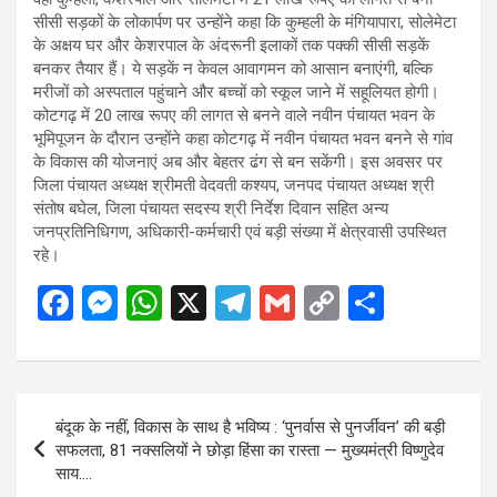
सीसी सड़कों के लोकार्पण पर उन्होंने कहा कि कुम्हली के मंगियापारा, सोलेमेटा
के अक्षय घर और केशरपाल के अंदरूनी इलाकों तक पक्की सीसी सड़कें
बनकर तैयार हैं। ये सड़कें न केवल आवागमन को आसान बनाएंगी, बल्कि
मरीजों को अस्पताल पहुंचाने और बच्चों को स्कूल जाने में सहूलियत होगी।
कोटगढ़ में 20 लाख रूपए की लागत से बनने वाले नवीन पंचायत भवन के
भूमिपूजन के दौरान उन्होंने कहा कोटगढ़ में नवीन पंचायत भवन बनने से गांव
के विकास की योजनाएं अब और बेहतर ढंग से बन सकेंगी। इस अवसर पर
जिला पंचायत अध्यक्ष श्रीमती वेदवती कश्यप, जनपद पंचायत अध्यक्ष श्री
संतोष बघेल, जिला पंचायत सदस्य श्री निर्देश दिवान सहित अन्य
जनप्रतिनिधिगण, अधिकारी-कर्मचारी एवं बड़ी संख्या में क्षेत्रवासी उपस्थित
रहे।
F
M
W
X
T
G
C
S
a
es
h
el
m
o
h
ce
se
at
e
ail
py
ar
b
n
s
gr
Li
e
Post
बंदूक के नहीं, विकास के साथ है भविष्य : ‘पुनर्वास से पुनर्जीवन’ की बड़ी
o
g
A
a
n
navigation
सफलता, 81 नक्सलियों ने छोड़ा हिंसा का रास्ता — मुख्यमंत्री विष्णुदेव
o
er
p
m
k
साय….