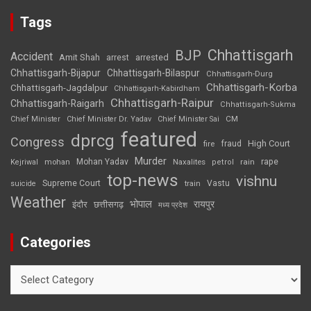
Tags
Chhattisgarh
BJP
Accident
Amit Shah
arrested
arrest
Chhattisgarh-Bijapur
Chhattisgarh-Bilaspur
Chhattisgarh-Durg
Chhattisgarh-Korba
Chhattisgarh-Jagdalpur
Chhattisgarh-Kabirdham
Chhattisgarh-Raipur
Chhattisgarh-Raigarh
Chhattisgarh-Sukma
CM
Chief Minister
Chief Minister Dr. Yadav
Chief Minister Sai
featured
dprcg
Congress
High Court
fire
fraud
Murder
rape
Mohan Yadav
Naxalites
rain
Kejriwal
mohan
petrol
top-news
vishnu
Supreme Court
Vastu
suicide
train
Weather
भोपाल
रायपुर
इंदौर
छत्तीसगढ़
मध्य प्रदेश
Categories
Categories