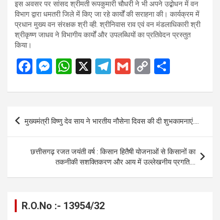
इस अवसर पर सांसद श्रीमती रूपकुमारी चौधरी ने भी अपने उद्बोधन में वन
विभाग द्वारा धमतरी जिले में किए जा रहे कार्यों की सराहना की। कार्यक्रम में
प्रधान मुख्य वन संरक्षक श्री व्ही. श्रीनिवास राव एवं वन मंडलाधिकारी श्री
श्रीकृष्ण जाधव ने विभागीय कार्यों और उपलब्धियों का प्रतिवेदन प्रस्तुत
किया।
F
M
W
X
T
G
C
S
a
es
h
el
m
o
h
ce
se
at
e
ail
py
ar
b
n
s
gr
Li
e
Post
मुख्यमंत्री विष्णु देव साय ने भारतीय नौसेना दिवस की दी शुभकामनाएं….
o
g
A
a
n
navigation
o
er
p
m
k
छत्तीसगढ़ रजत जयंती वर्ष : किसान हितैषी योजनाओं से किसानों का
k
p
तकनीकी सशक्तिकरण और आय में उल्लेखनीय प्रगति….
R.O.No :- 13954/32