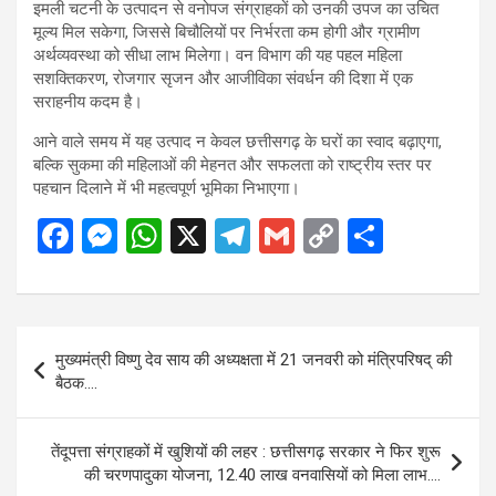
इमली चटनी के उत्पादन से वनोपज संग्राहकों को उनकी उपज का उचित
मूल्य मिल सकेगा, जिससे बिचौलियों पर निर्भरता कम होगी और ग्रामीण
अर्थव्यवस्था को सीधा लाभ मिलेगा। वन विभाग की यह पहल महिला
सशक्तिकरण, रोजगार सृजन और आजीविका संवर्धन की दिशा में एक
सराहनीय कदम है।
आने वाले समय में यह उत्पाद न केवल छत्तीसगढ़ के घरों का स्वाद बढ़ाएगा,
बल्कि सुकमा की महिलाओं की मेहनत और सफलता को राष्ट्रीय स्तर पर
पहचान दिलाने में भी महत्वपूर्ण भूमिका निभाएगा।
F
M
W
X
T
G
C
S
a
es
h
el
m
o
h
ce
se
at
e
ail
py
ar
b
n
s
gr
Li
e
Post
मुख्यमंत्री विष्णु देव साय की अध्यक्षता में 21 जनवरी को मंत्रिपरिषद् की
o
g
A
a
n
navigation
बैठक….
o
er
p
m
k
k
p
तेंदूपत्ता संग्राहकों में खुशियों की लहर : छत्तीसगढ़ सरकार ने फिर शुरू
की चरणपादुका योजना, 12.40 लाख वनवासियों को मिला लाभ….