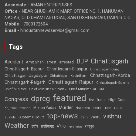
Associate -
AMAN ENTERPRISES
Office -
NEAR SHUBHAM K MART, OFFICE NO. 1, HANUMAN
NAGAR, OLD DHAMTARI ROAD, SANTOSHI NAGAR, RAIPUR C.G.
Mobile -
7000172604
Email -
hindustannewsservice@gmail.com
Tags
Chhattisgarh
BJP
Accident
Amit Shah
arrested
arrest
Chhattisgarh-Bijapur
Chhattisgarh-Bilaspur
Chhattisgarh-Durg
Chhattisgarh-Korba
Chhattisgarh-Jagdalpur
Chhattisgarh-Kabirdham
Chhattisgarh-Raipur
Chhattisgarh-Raigarh
Chhattisgarh-Sukma
CM
Chief Minister
Chief Minister Dr. Yadav
Chief Minister Sai
featured
dprcg
Congress
High Court
fire
fraud
Murder
rape
Mohan Yadav
Naxalites
rain
Kejriwal
mohan
petrol
top-news
vishnu
Supreme Court
Vastu
suicide
train
Weather
भोपाल
रायपुर
इंदौर
छत्तीसगढ़
मध्य प्रदेश