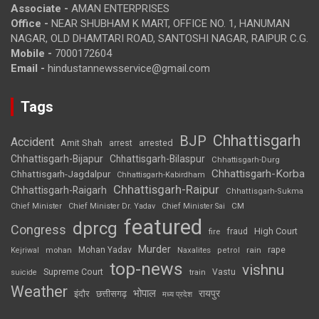
Associate -
AMAN ENTERPRISES
Office -
NEAR SHUBHAM K MART, OFFICE NO. 1, HANUMAN
NAGAR, OLD DHAMTARI ROAD, SANTOSHI NAGAR, RAIPUR C.G.
Mobile -
7000172604
Email -
hindustannewsservice@gmail.com
Tags
Chhattisgarh
BJP
Accident
Amit Shah
arrested
arrest
Chhattisgarh-Bijapur
Chhattisgarh-Bilaspur
Chhattisgarh-Durg
Chhattisgarh-Korba
Chhattisgarh-Jagdalpur
Chhattisgarh-Kabirdham
Chhattisgarh-Raipur
Chhattisgarh-Raigarh
Chhattisgarh-Sukma
CM
Chief Minister
Chief Minister Dr. Yadav
Chief Minister Sai
featured
dprcg
Congress
High Court
fire
fraud
Murder
rape
Mohan Yadav
Naxalites
rain
Kejriwal
mohan
petrol
top-news
vishnu
Supreme Court
Vastu
suicide
train
Weather
भोपाल
रायपुर
इंदौर
छत्तीसगढ़
मध्य प्रदेश