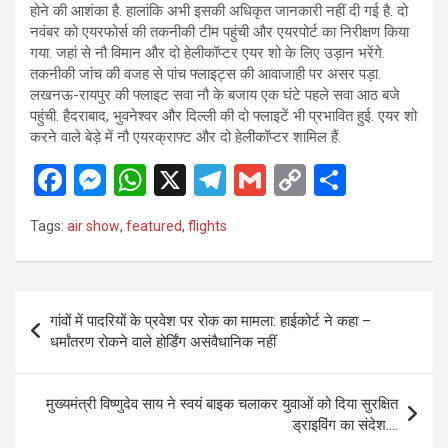
होने की आशंका है. हालांकि अभी इसकी अधिकृत जानकारी नहीं दी गई है. दो
नवंबर को एयरफोर्स की तकनीकी टीम पहुंची और एयरपोर्ट का निरीक्षण किया
गया. जहां से नौ विमान और दो हेलीकॉप्टर एयर शो के लिए उड़ान भरेंगे.
तकनीकी जांच की वजह से पांच फ्लाइट्स की आवाजाही पर असर पड़ा.
लखनऊ-रायपुर की फ्लाइट सवा नौ के बजाय एक घंटे पहले सवा आठ बजे
पहुंची. हैदराबाद, भुवनेश्वर और दिल्ली की दो फ्लाइटें भी प्रभावित हुई. एयर शो
करने वाले बेड़े में नौ एयरक्राफ्ट और दो हेलीकॉप्टर शामिल हैं.
F
M
W
X
T
G
C
S
a
es
h
el
m
o
h
Tags:
air show
,
featured
,
flights
ce
se
at
e
ail
py
ar
b
n
s
gr
Li
e
o
g
A
a
n
Post
गांवों में पादरियों के प्रवेश पर रोक का मामला: हाईकोर्ट ने कहा –
o
er
p
m
k
navigation
धर्मांतरण रोकने वाले होर्डिंग असंवैधानिक नहीं
k
p
मुख्यमंत्री विष्णुदेव साय ने स्वयं बाइक चलाकर युवाओं को दिया सुरक्षित
ड्राइविंग का संदेश….