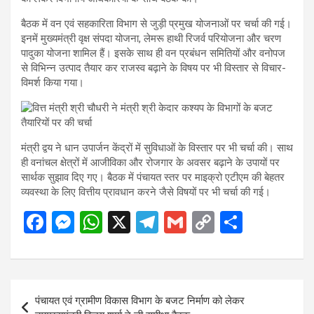
बैठक में वन एवं सहकारिता विभाग से जुड़ी प्रमुख योजनाओं पर चर्चा की गई।
इनमें मुख्यमंत्री वृक्ष संपदा योजना, लेमरू हाथी रिजर्व परियोजना और चरण
पादुका योजना शामिल हैं। इसके साथ ही वन प्रबंधन समितियों और वनोपज
से विभिन्न उत्पाद तैयार कर राजस्व बढ़ाने के विषय पर भी विस्तार से विचार-
विमर्श किया गया।
मंत्री द्वय ने धान उपार्जन केंद्रों में सुविधाओं के विस्तार पर भी चर्चा की। साथ
ही वनांचल क्षेत्रों में आजीविका और रोजगार के अवसर बढ़ाने के उपायों पर
सार्थक सुझाव दिए गए। बैठक में पंचायत स्तर पर माइक्रो एटीएम की बेहतर
व्यवस्था के लिए वित्तीय प्रावधान करने जैसे विषयों पर भी चर्चा की गई।
F
M
W
X
T
G
C
S
a
es
h
el
m
o
h
ce
se
at
e
ail
py
ar
b
n
s
gr
Li
e
Post
पंचायत एवं ग्रामीण विकास विभाग के बजट निर्माण को लेकर
o
g
A
a
n
navigation