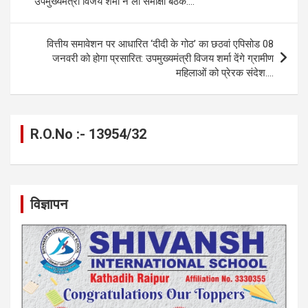
उपमुख्यमंत्री विजय शर्मा ने ली समीक्षा बैठक….
o
er
p
m
k
k
p
वित्तीय समावेशन पर आधारित ‘दीदी के गोठ’ का छठवां एपिसोड 08
जनवरी को होगा प्रसारित: उपमुख्यमंत्री विजय शर्मा देंगे ग्रामीण
महिलाओं को प्रेरक संदेश….
R.O.No :- 13954/32
विज्ञापन