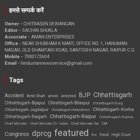
हमसे सम्पर्क करें
Owner -
CHITRASEN DEWANGAN
Editor -
SACHIN SHUKLA
Associate -
AMAN ENTERPRISES
Office -
NEAR SHUBHAM K MART, OFFICE NO. 1, HANUMAN
NAGAR, OLD DHAMTARI ROAD, SANTOSHI NAGAR, RAIPUR C.G.
Mobile -
7000172604
Email -
hindustannewsservice@gmail.com
Tags
Chhattisgarh
BJP
Accident
Amit Shah
arrested
arrest
Chhattisgarh-Bijapur
Chhattisgarh-Bilaspur
Chhattisgarh-Durg
Chhattisgarh-Korba
Chhattisgarh-Jagdalpur
Chhattisgarh-Kabirdham
Chhattisgarh-Raipur
Chhattisgarh-Raigarh
Chhattisgarh-Sukma
CM
Chief Minister
Chief Minister Dr. Yadav
Chief Minister Sai
featured
dprcg
Congress
High Court
fire
fraud