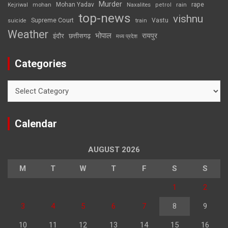
Murder
rape
Mohan Yadav
Naxalites
rain
Kejriwal
mohan
petrol
top-news
vishnu
Supreme Court
Vastu
suicide
train
Weather
भोपाल
रायपुर
इंदौर
छत्तीसगढ़
मध्य प्रदेश
Categories
Categories
Calendar
AUGUST 2026
M
T
W
T
F
S
S
1
2
3
4
5
6
7
8
9
10
11
12
13
14
15
16